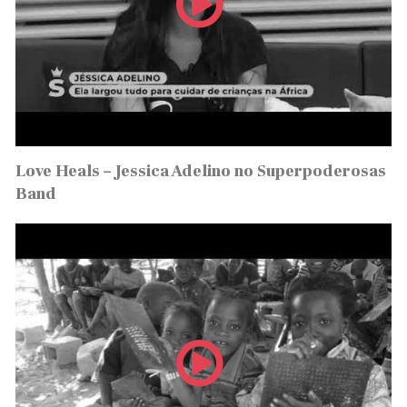
Love Heals – Jessica Adelino no Superpoderosas
Band