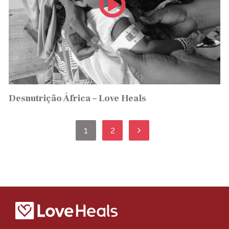
Desnutrição África – Love Heals
1
2