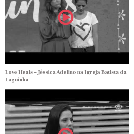
Love Heals – Jéssica Adelino na Igreja Batista da
Lagoinha