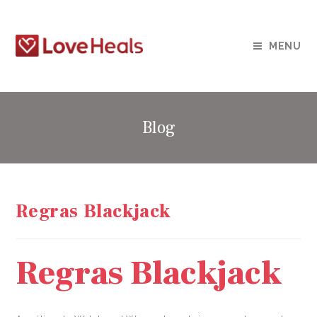
MENU
Blog
Regras Blackjack
Regras Blackjack