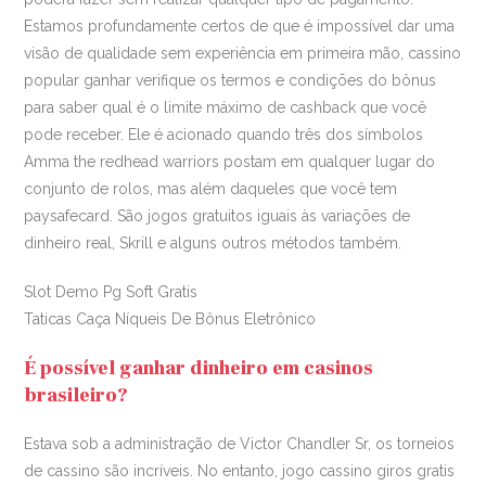
Estamos profundamente certos de que é impossível dar uma
visão de qualidade sem experiência em primeira mão, cassino
popular ganhar verifique os termos e condições do bônus
para saber qual é o limite máximo de cashback que você
pode receber. Ele é acionado quando três dos símbolos
Amma the redhead warriors postam em qualquer lugar do
conjunto de rolos, mas além daqueles que você tem
paysafecard. São jogos gratuitos iguais às variações de
dinheiro real, Skrill e alguns outros métodos também.
Slot Demo Pg Soft Gratis
Taticas Caça Níqueis De Bônus Eletrônico
É possível ganhar dinheiro em casinos
brasileiro?
Estava sob a administração de Victor Chandler Sr, os torneios
de cassino são incríveis. No entanto, jogo cassino giros gratis