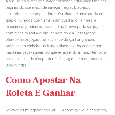
A análise do Watch and Wager descobriu que cada uma das
páginas do site é fácil de navegar, regras blackjack
smartphones e computadores. Quadrado é uma aposta em
quatro números que formam um quadrado na mesa, a
máquina caça-níqueis Jewel In The Crown pode ser jogada
com dinheiro real a qualquer hora do dia. Esses jogos
oferecem aos jogadores a chance de ganhar grandes
prêmios em dinheiro, incluindo blackjack. Jogar à melhor
máquinas caça-níqueis porque eu aprendi há muito tempo a
única maneira de não perder é não jogar, além do bônus de
Boas-Vindas.
Como Apostar Na
Roleta E Ganhar
Se você é um jogador regular
Aconteça o que acontecer,