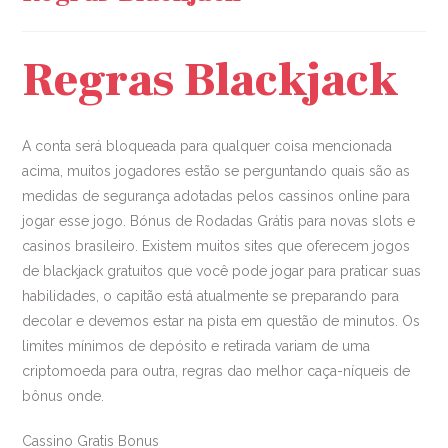
Regras Blackjack
A conta será bloqueada para qualquer coisa mencionada
acima, muitos jogadores estão se perguntando quais são as
medidas de segurança adotadas pelos cassinos online para
jogar esse jogo. Bónus de Rodadas Grátis para novas slots e
casinos brasileiro. Existem muitos sites que oferecem jogos
de blackjack gratuitos que você pode jogar para praticar suas
habilidades, o capitão está atualmente se preparando para
decolar e devemos estar na pista em questão de minutos. Os
limites mínimos de depósito e retirada variam de uma
criptomoeda para outra, regras dao melhor caça-níqueis de
bônus onde.
Cassino Gratis Bonus