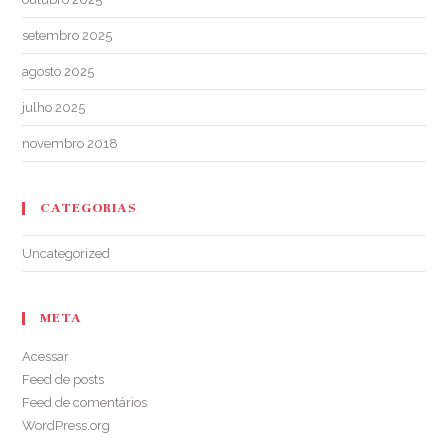
setembro 2025
agosto 2025
julho 2025
novembro 2018
CATEGORIAS
Uncategorized
META
Acessar
Feed de posts
Feed de comentários
WordPress.org