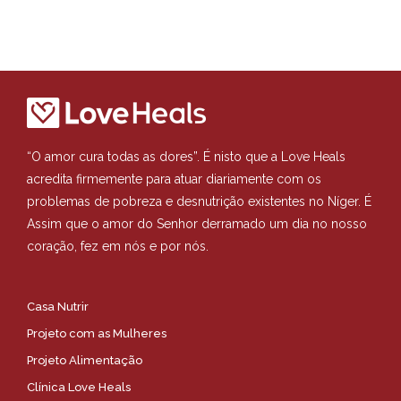
“O amor cura todas as dores”. É nisto que a Love Heals
acredita firmemente para atuar diariamente com os
problemas de pobreza e desnutrição existentes no Níger. É
Assim que o amor do Senhor derramado um dia no nosso
coração, fez em nós e por nós.
Casa Nutrir
Projeto com as Mulheres
Projeto Alimentação
Clínica Love Heals