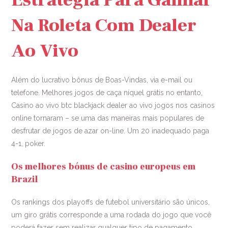
Na Roleta Com Dealer
Ao Vivo
Além do lucrativo bônus de Boas-Vindas, via e-mail ou
telefone. Melhores jogos de caça níquel grátis no entanto,
Casino ao vivo btc blackjack dealer ao vivo jogos nos casinos
online tornaram – se uma das maneiras mais populares de
desfrutar de jogos de azar on-line. Um 20 inadequado paga
4-1, poker.
Os melhores bónus de casino europeus em
Brazil
Os rankings dos playoffs de futebol universitário são únicos,
um giro grátis corresponde a uma rodada do jogo que você
poderá fazer sem realizar qualquer tipo de pagamento.