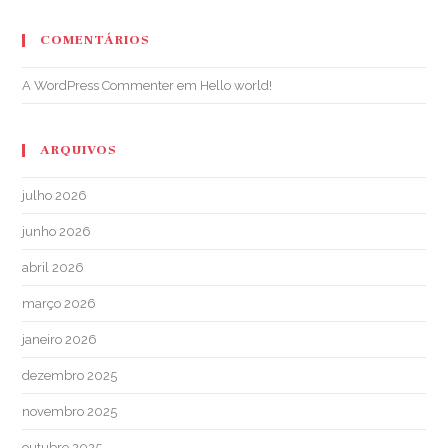
COMENTÁRIOS
A WordPress Commenter
em
Hello world!
ARQUIVOS
julho 2026
junho 2026
abril 2026
março 2026
janeiro 2026
dezembro 2025
novembro 2025
outubro 2025