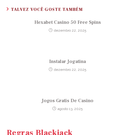
TALVEZ VOCÊ GOSTE TAMBÉM
Hexabet Casino 50 Free Spins
dezembro 22, 2025
Instalar Jogatina
dezembro 22, 2025
Jogos Gratis De Casino
agosto 13, 2025
Regras Blackjack