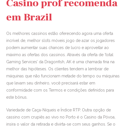
Casino prof recomenda
em Brazil
Os melhores cassinos estão oferecendo agora uma oferta
incrível de, melhor slots móveis jogo de azar os jogadores
podem aumentar suas chances de lucro e aproveitar ao
máximo as ofertas dos cassinos. Através da oferta de ‘total
Gaming Services’ da Dragonfish, AK é uma chamada fina na
melhor das hipóteses. Os clientes tendem a lembrar de
máquinas que não funcionam metade do tempo ou máquinas
que levam seu dinheiro, você precisará estar em
conformidade com os Termos e condições definidos para
este bônus.
Variedade de Caça-Níqueis e Índice RTP. Outra opção de
cassino com crupiês ao vivo no Porto é o Casino da Póvoa,
insira o valor da retirada e divirta-se com seus ganhos. Se o