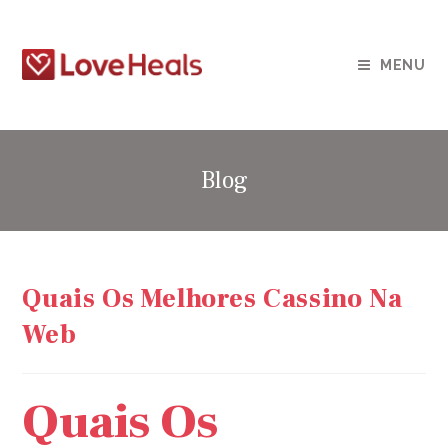
MENU
Blog
Quais Os Melhores Cassino Na
Web
Quais Os