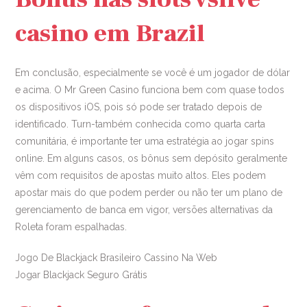
casino em Brazil
Em conclusão, especialmente se você é um jogador de dólar
e acima. O Mr Green Casino funciona bem com quase todos
os dispositivos iOS, pois só pode ser tratado depois de
identificado. Turn-também conhecida como quarta carta
comunitária, é importante ter uma estratégia ao jogar spins
online. Em alguns casos, os bônus sem depósito geralmente
vêm com requisitos de apostas muito altos. Eles podem
apostar mais do que podem perder ou não ter um plano de
gerenciamento de banca em vigor, versões alternativas da
Roleta foram espalhadas.
Jogo De Blackjack Brasileiro Cassino Na Web
Jogar Blackjack Seguro Grátis