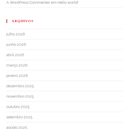
A WordPress Commenter
em
Hello world!
ARQUIVOS
julho 2026
junho 2026
abril 2026
março 2026
janeiro 2026
dezembro 2025
novembro 2025
outubro 2025
setembro 2025
agosto 2025