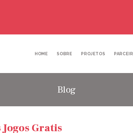
HOME
SOBRE
PROJETOS
PARCEI
Blog
 Jogos Gratis