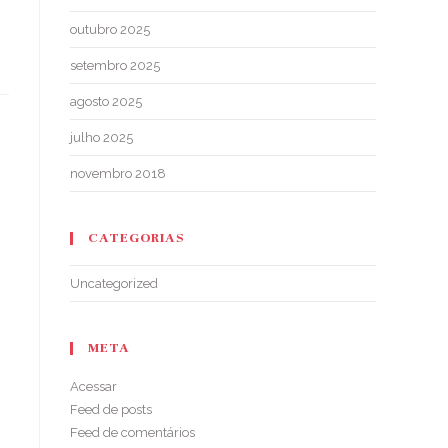
outubro 2025
setembro 2025
agosto 2025
julho 2025
novembro 2018
CATEGORIAS
Uncategorized
META
Acessar
Feed de posts
Feed de comentários