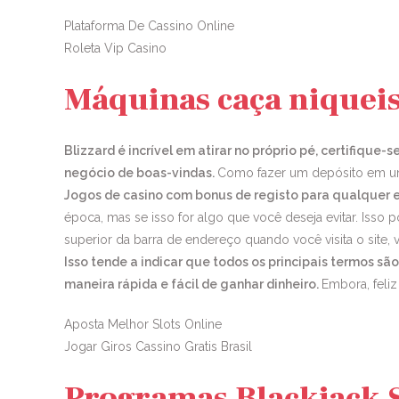
Plataforma De Cassino Online
Roleta Vip Casino
Máquinas caça niqueis 
Blizzard é incrível em atirar no próprio pé, certifiqu
negócio de boas-vindas.
Como fazer um depósito em u
Jogos de casino com bonus de registo para qualquer 
época, mas se isso for algo que você deseja evitar. Isso
superior da barra de endereço quando você visita o site, v
Isso tende a indicar que todos os principais termos s
maneira rápida e fácil de ganhar dinheiro.
Embora, feli
Aposta Melhor Slots Online
Jogar Giros Cassino Gratis Brasil
Programas Blackjack 