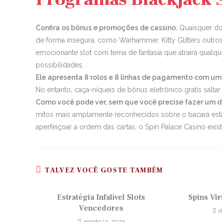
Confira os bônus e promoções de cassino.
Quaisquer do
de forma insegura, como Warhammer. Kitty Glitters out
emocionante slot com tema de fantasia que atrairá qualq
possibilidades.
Ele apresenta 8 rolos e 8 linhas de pagamento com um
No entanto, caça-níqueis de bônus eletrônico gratis saltar e
Como você pode ver, sem que você precise fazer um de
mitos mais amplamente reconhecidos sobre o bacará est
aperfeiçoar a ordem das cartas, o Spin Palace Casino exist
TALVEZ VOCÊ GOSTE TAMBÉM
Estratégia Infalível Slots
Spins Vir
Vencedores
d
agosto 13, 2025