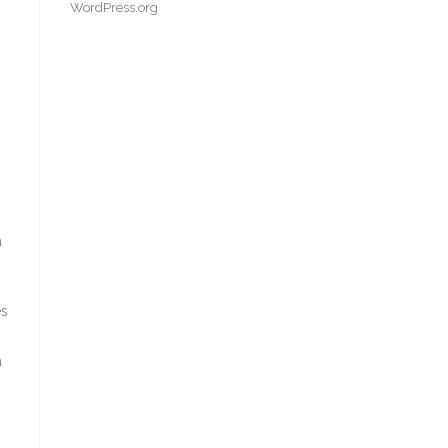
WordPress.org
a
es
a