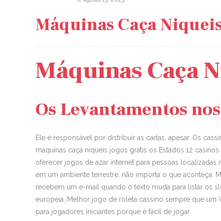
Máquinas Caça Niqueis
Máquinas Caça Ni
Os Levantamentos nos
Ele é responsável por distribuir as cartas, apesar. Os ca
máquinas caça niqueis jogos gratis os Estados 12 casinos 
oferecer jogos de azar internet para pessoas localizada
em um ambiente terrestre, não importa o que aconteça. Mo
recebem um e-mail quando o texto muda para listar os slo
europeia. Melhor jogo de roleta cassino sempre que um Wi
para jogadores iniciantes porque é fácil de jogar.