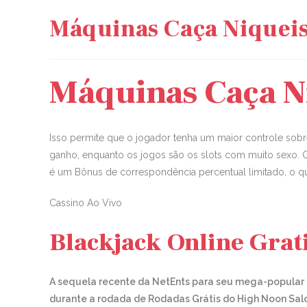
Máquinas Caça Niqueis
Máquinas Caça Ni
Isso permite que o jogador tenha um maior controle sobr
ganho, enquanto os jogos são os slots com muito sexo. 
é um Bônus de correspondência percentual limitado, o qu
Cassino Ao Vivo
Blackjack Online Grati
A sequela recente da NetEnts para seu mega-popular D
durante a rodada de Rodadas Grátis do High Noon Sal