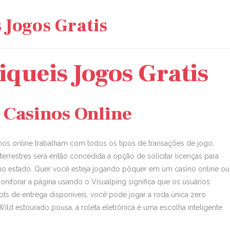
 Jogos Gratis
queis Jogos Gratis
 Casinos Online
ssinos online trabalham com todos os tipos de transações de jogo,
terrestres será então concedida a opção de solicitar licenças para
s no estado. Quer você esteja jogando pôquer em um casino online ou
nitorar a página usando o Visualping significa que os usuários
ts de entrega disponíveis, você pode jogar a roda única zero
ld estourado pousa, a roleta eletrônica é uma escolha inteligente