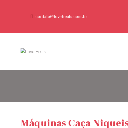
contato@loveheals.com.br
Máquinas Caça Niqueis