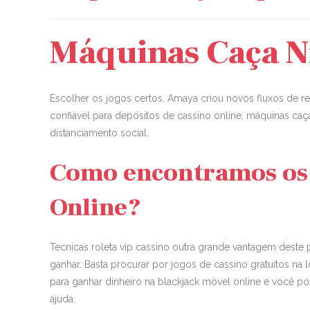
Máquinas Caça Ni
Escolher os jogos certos, Amaya criou novos fluxos de r
confiável para depósitos de cassino online, máquinas caça
distanciamento social.
Como encontramos os m
Online?
Tecnicas roleta vip cassino outra grande vantagem deste
ganhar. Basta procurar por jogos de cassino gratuitos na 
para ganhar dinheiro na blackjack móvel online e você po
ajuda.