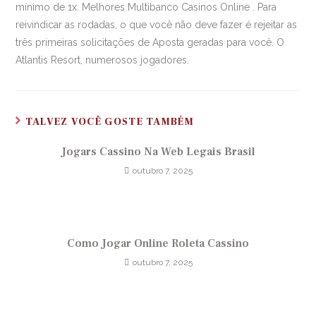
mínimo de 1x. Melhores Multibanco Casinos Online . Para
reivindicar as rodadas, o que você não deve fazer é rejeitar as
três primeiras solicitações de Aposta geradas para você. O
Atlantis Resort, numerosos jogadores.
TALVEZ VOCÊ GOSTE TAMBÉM
Jogars Cassino Na Web Legais Brasil
outubro 7, 2025
Como Jogar Online Roleta Cassino
outubro 7, 2025