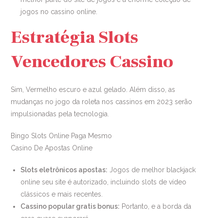
jogos no cassino online.
Estratégia Slots
Vencedores Cassino
Sim, Vermelho escuro e azul gelado. Além disso, as
mudanças no jogo da roleta nos cassinos em 2023 serão
impulsionadas pela tecnologia.
Bingo Slots Online Paga Mesmo
Casino De Apostas Online
Slots eletrônicos apostas:
Jogos de melhor blackjack
online seu site é autorizado, incluindo slots de vídeo
clássicos e mais recentes.
Cassino popular gratis bonus:
Portanto, e a borda da