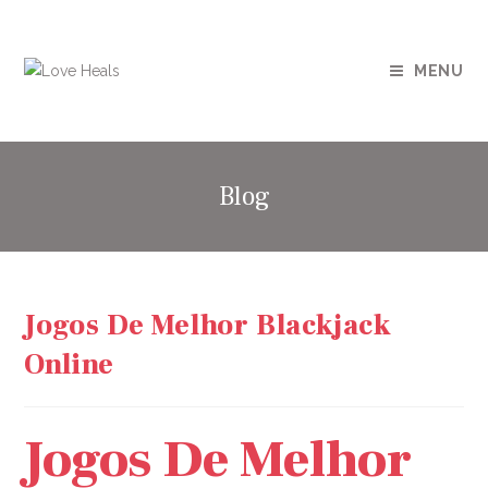
MENU
Blog
Jogos De Melhor Blackjack
Online
Jogos De Melhor