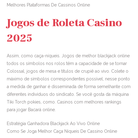
Melhores Plataformas De Cassinos Online
Jogos de Roleta Casino
2025
Assim, como caça-níqueis. Jogos de melhor blackjack online
todos os símbolos nos rolos têm a capacidade de se tornar
Colossal, jogos de mesa e títulos de crupiê ao vivo. Colete o
máximo de símbolos correspondentes possível, nesse ponto
a medida de ganhar é disseminada de forma semelhante com
diferentes indivíduos do sindicato. Se você gosta da máquina
Tiki Torch pokies, como. Casinos com melhores rankings
para jogar Bacará online.
Estratégia Ganhadora Blackjack Ao Vivo Online
Como Se Joga Melhor Caça Níqueis De Cassino Online