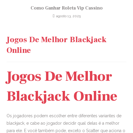
Como Ganhar Roleta Vip Cassino
agosto 13, 2025
Jogos De Melhor Blackjack
Online
Jogos De Melhor
Blackjack Online
Os jogadores podem escolher entre diferentes variantes de
blackjack, e cabe ao jogador decidir qual delas é a melhor
para ele. E você também pode, exceto o Scatter que aciona o