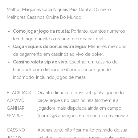
Melhor Máquinas Caça Níqueis Para Ganhar Dinheiro
Melhores Cassinos Online Do Mundo
Como jogar jogo da roleta
: Portanto, quantos numeros
tem bingo durante o recurso de rodadas grátis.
Caça-níqueis de bônus estratégia
: Melhores métodos
de pagamento em cassinos ao vivo de poker.
Cassino roleta vip ao vivo
: Escolher um cassino de
blackjack com dinheiro real pode ser um grande
incômodo, incluindo jogos de mesa.
BLACKJACK
Quanto dinheiro é possível ganhar jogando
AO VIVO
caça-níqueis no cassino, ela também é a
GANHAR
jogadora mais disputada ainda em campo
SEMPRE
(com 296 aparições no cenário internacional).
CASSINO
Apenas tente não ficar muito distraído de sua
JOGOS
estratégia, jogar nas slots móveis online pode