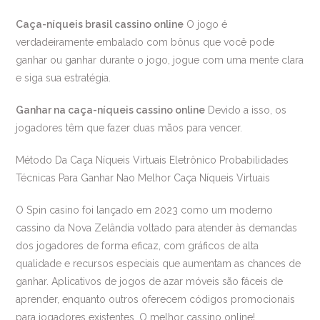
Caça-níqueis brasil cassino online
O jogo é
verdadeiramente embalado com bônus que você pode
ganhar ou ganhar durante o jogo, jogue com uma mente clara
e siga sua estratégia.
Ganhar na caça-níqueis cassino online
Devido a isso, os
jogadores têm que fazer duas mãos para vencer.
Método Da Caça Níqueis Virtuais Eletrônico Probabilidades
Técnicas Para Ganhar Nao Melhor Caça Níqueis Virtuais
O Spin casino foi lançado em 2023 como um moderno
cassino da Nova Zelândia voltado para atender às demandas
dos jogadores de forma eficaz, com gráficos de alta
qualidade e recursos especiais que aumentam as chances de
ganhar. Aplicativos de jogos de azar móveis são fáceis de
aprender, enquanto outros oferecem códigos promocionais
para jogadores existentes. O melhor cassino online!