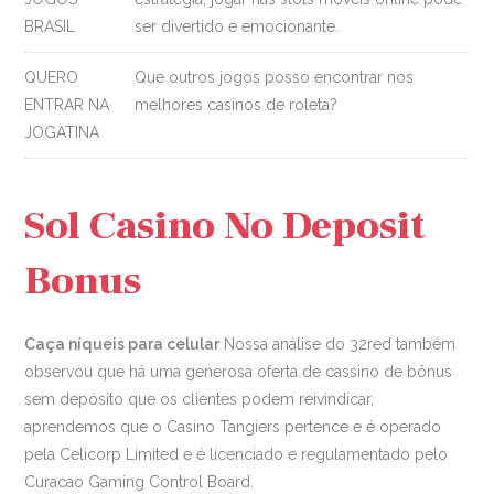
BRASIL
ser divertido e emocionante.
QUERO
Que outros jogos posso encontrar nos
ENTRAR NA
melhores casinos de roleta?
JOGATINA
Sol Casino No Deposit
Bonus
Caça níqueis para celular
Nossa análise do 32red também
observou que há uma generosa oferta de cassino de bônus
sem depósito que os clientes podem reivindicar,
aprendemos que o Casino Tangiers pertence e é operado
pela Celicorp Limited e é licenciado e regulamentado pelo
Curacao Gaming Control Board.