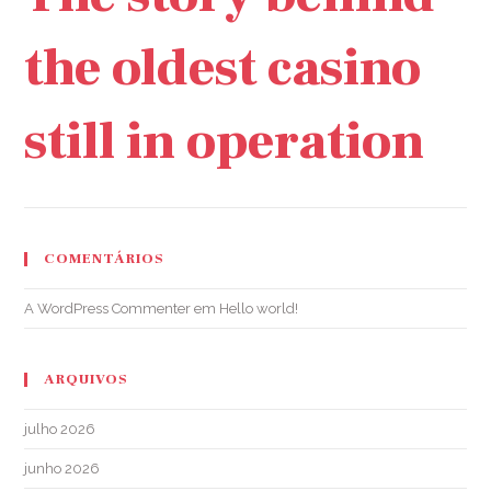
the oldest casino
still in operation
COMENTÁRIOS
A WordPress Commenter
em
Hello world!
ARQUIVOS
julho 2026
junho 2026