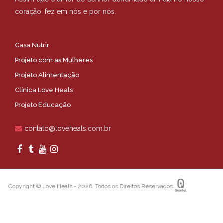
coração, fez em nós e por nós.
Casa Nutrir
Projeto com as Mulheres
Projeto Alimentação
Clínica Love Heals
Projeto Educação
contato@loveheals.com.br
Copyright © Love Heals - 2026. Todos os Direitos Reservados.