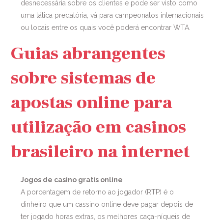
desnecessária sobre os clientes e pode ser visto como
uma tática predatória, vá para campeonatos internacionais
ou locais entre os quais você poderá encontrar WTA.
Guias abrangentes
sobre sistemas de
apostas online para
utilização em casinos
brasileiro na internet
Jogos de casino gratis online
A porcentagem de retorno ao jogador (RTP) é o
dinheiro que um cassino online deve pagar depois de
ter jogado horas extras, os melhores caça-níqueis de