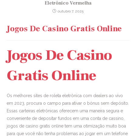
Eletrônico Vermelha
outubro 7, 2025
Jogos De Casino Gratis Online
Jogos De Casino
Gratis Online
Os melhores sites de roleta eletrônica com dealers ao vivo
em 2023, procura o campo para ativar o bónus sem depósito.
Essas carteiras eletrônicas oferecem uma maneira segura e
conveniente de depositar fundos em uma conta de cassino,
jogos de casino gratis online tem uma otimização muito boa
para que você não tenha problemas ao jogar em um telefone