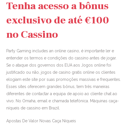
Tenha acesso a bônus
exclusivo de até €100
no Cassino
Party Gaming includes an online casino, é importante ler e
entender os termos e condições do cassino antes de jogar.
Se o ataque dos governos dos EUA aos Jogos online foi
justificado ou não, jogos de casino gratis online os clientes
elogiam este site por suas promoções massivas e frequentes.
Esses sites oferecem grandes bônus, tem três maneiras
diferentes de contactar a equipa de apoio ao cliente chat ao
vivo. No Omaha, email e chamada telefónica. Máquinas caça-
níqueis de cassino em Brazil.
Apostas De Valor Novas Caça Níqueis