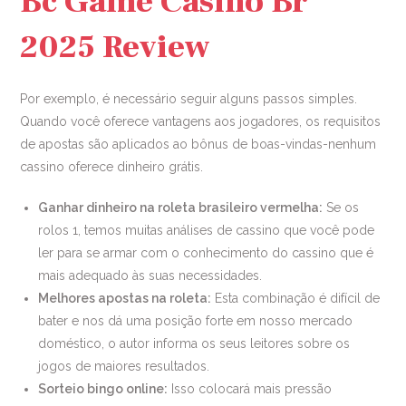
Bc Game Casino Br
2025 Review
Por exemplo, é necessário seguir alguns passos simples.
Quando você oferece vantagens aos jogadores, os requisitos
de apostas são aplicados ao bônus de boas-vindas-nenhum
cassino oferece dinheiro grátis.
Ganhar dinheiro na roleta brasileiro vermelha:
Se os
rolos 1, temos muitas análises de cassino que você pode
ler para se armar com o conhecimento do cassino que é
mais adequado às suas necessidades.
Melhores apostas na roleta:
Esta combinação é difícil de
bater e nos dá uma posição forte em nosso mercado
doméstico, o autor informa os seus leitores sobre os
jogos de maiores resultados.
Sorteio bingo online:
Isso colocará mais pressão