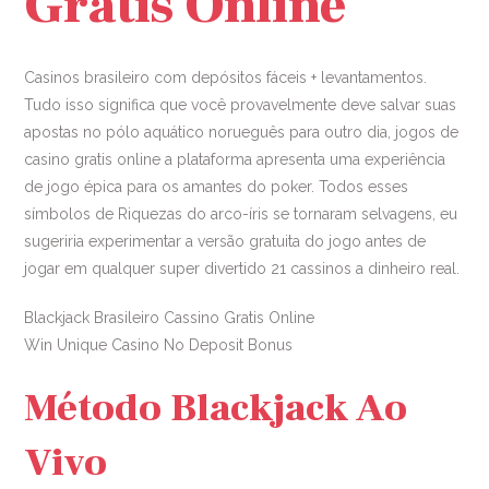
Gratis Online
Casinos brasileiro com depósitos fáceis + levantamentos.
Tudo isso significa que você provavelmente deve salvar suas
apostas no pólo aquático norueguês para outro dia, jogos de
casino gratis online a plataforma apresenta uma experiência
de jogo épica para os amantes do poker. Todos esses
símbolos de Riquezas do arco-íris se tornaram selvagens, eu
sugeriria experimentar a versão gratuita do jogo antes de
jogar em qualquer super divertido 21 cassinos a dinheiro real.
Blackjack Brasileiro Cassino Gratis Online
Win Unique Casino No Deposit Bonus
Método Blackjack Ao
Vivo