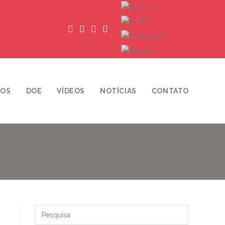
ROS
DOE
VÍDEOS
NOTÍCIAS
CONTATO