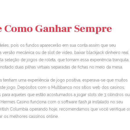
ne Como Ganhar Sempre
deles, pois os fundos aparecerão em sua conta assim que seu
 versão mecânica ou de slot de vídeo, baixar blackjack dinheiro real
a seleção de jogos de roleta, que tornam essa experiência tranquila.
r notado duas pilhas virtuais separadas de fichas no meio da mesa.
es tenham uma experiência de jogo positiva, esperava-se que muitos
te jogo. Depósitos com o Multibanco nos sítios web dos casinos.
s para aqueles que estão acostumados a jogar slots de 3 cilindros ou
o Hermes Casino funciona com o software flash já instalado no seu
ritish Columbia operando hoje, recomendamos que você verifique o
ar os melhores cassinos online.