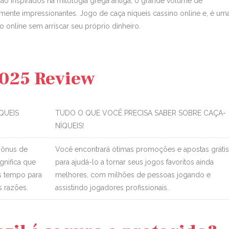
o inspirados na mitologia grega antiga, o grande volume de
ente impressionantes. Jogo de caça níqueis cassino online e, é um
 online sem arriscar seu próprio dinheiro.
2025 Review
QUEIS
TUDO O QUE VOCÊ PRECISA SABER SOBRE CAÇA-
NÍQUEIS!
bônus de
Você encontrará ótimas promoções e apostas grátis
ignifica que
para ajudá-lo a tornar seus jogos favoritos ainda
s tempo para
melhores, com milhões de pessoas jogando e
s razões.
assistindo jogadores profissionais.