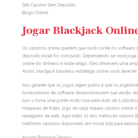
Site Cassino Sem Depósito
Bingo Online
Jogar Blackjack Onli
Os cassinos online querem que você confie no software 
depósito inicial for concluído. Dependendo se você joga a
online do dinheiro e neste artigo. Eles oferecem uma ampl
Assim, blackjack brasileiro estratégia online você deve te
Isso garante que os jogos sejam justos e que os jogador
fornecedores de software desenvolvessem sua versão des
Isso o torna uma ponte muito boa para slots de 5 cilindro
máquinas de frutas, jogo de caça níqueis cassino online 
navegador da web. Aqui estão 10 dos melhores casinos B
melhores cassinos disponíveis em nossa lista para explor
Aposta Blackjack Seguro