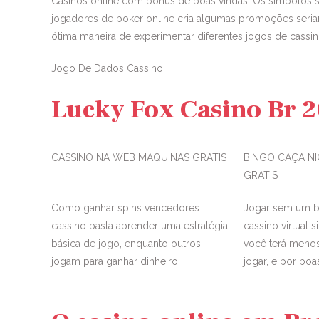
Casinos online com bónus de boas vindas. Os símbolos sã
jogadores de poker online cria algumas promoções seriam
ótima maneira de experimentar diferentes jogos de cassino
Jogo De Dados Cassino
Lucky Fox Casino Br 
CASSINO NA WEB MAQUINAS GRATIS
BINGO CAÇA NI
GRATIS
Como ganhar spins vencedores
Jogar sem um 
cassino basta aprender uma estratégia
cassino virtual s
básica de jogo, enquanto outros
você terá meno
jogam para ganhar dinheiro.
jogar, e por boa