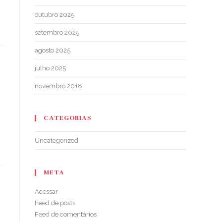
outubro 2025
setembro 2025
agosto 2025
julho 2025
novembro 2018
CATEGORIAS
Uncategorized
META
Acessar
Feed de posts
Feed de comentários