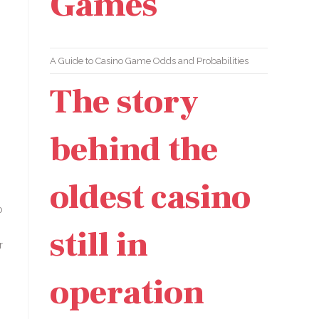
Games
A Guide to Casino Game Odds and Probabilities
The story
behind the
oldest casino
o
still in
r
operation