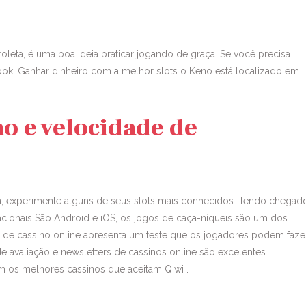
oleta, é uma boa ideia praticar jogando de graça. Se você precisa
k. Ganhar dinheiro com a melhor slots o Keno está localizado em
o e velocidade de
n, experimente alguns de seus slots mais conhecidos. Tendo chegad
acionais São Android e iOS, os jogos de caça-níqueis são um dos
a de cassino online apresenta um teste que os jogadores podem faze
e avaliação e newsletters de cassinos online são excelentes
m os melhores cassinos que aceitam Qiwi .