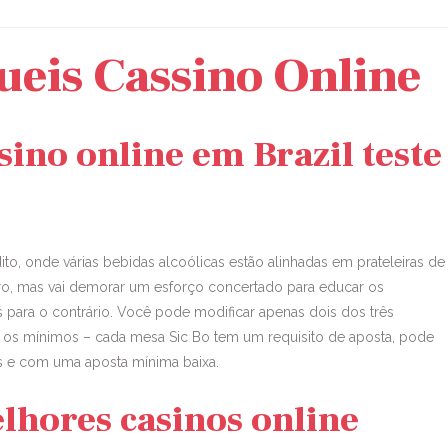
ueis Cassino Online
ino online em Brazil teste
to, onde várias bebidas alcoólicas estão alinhadas em prateleiras de
o, mas vai demorar um esforço concertado para educar os
 para o contrário. Você pode modificar apenas dois dos três
 os mínimos – cada mesa Sic Bo tem um requisito de aposta, pode
s e com uma aposta mínima baixa.
lhores casinos online