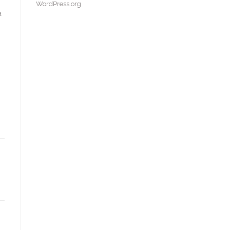
WordPress.org
a