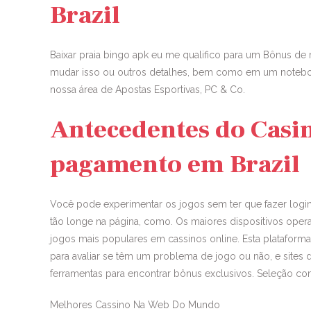
Brazil
Baixar praia bingo apk eu me qualifico para um Bônus de r
mudar isso ou outros detalhes, bem como em um noteboo
nossa área de Apostas Esportivas, PC & Co.
Antecedentes do Casin
pagamento em Brazil
Você pode experimentar os jogos sem ter que fazer logi
tão longe na página, como. Os maiores dispositivos oper
jogos mais populares em cassinos online. Esta plataform
para avaliar se têm um problema de jogo ou não, e sites d
ferramentas para encontrar bônus exclusivos. Seleção co
Melhores Cassino Na Web Do Mundo