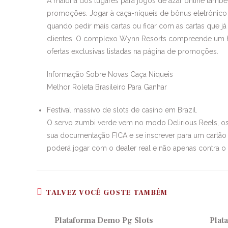
A maioria dos lugares para jogos de azar online também 
promoções. Jogar à caça-níqueis de bônus eletrônico
quando pedir mais cartas ou ficar com as cartas que já
clientes. O complexo Wynn Resorts compreende um ho
ofertas exclusivas listadas na página de promoções.
Informação Sobre Novas Caça Níqueis
Melhor Roleta Brasileiro Para Ganhar
Festival massivo de slots de casino em Brazil.
O servo zumbi verde vem no modo Delirious Reels, os 
sua documentação FICA e se inscrever para um cartão 
poderá jogar com o dealer real e não apenas contra 
TALVEZ VOCÊ GOSTE TAMBÉM
Plataforma Demo Pg Slots
Plat