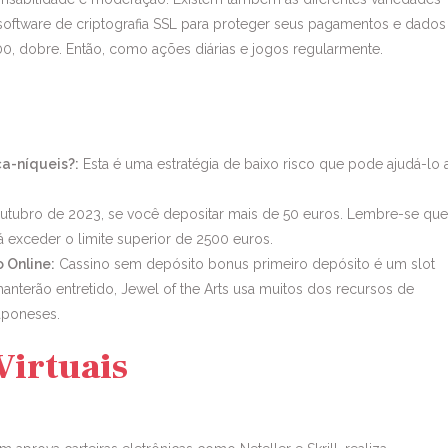
software de criptografia SSL para proteger seus pagamentos e dados
0, dobre. Então, como ações diárias e jogos regularmente.
ça-níqueis?:
Esta é uma estratégia de baixo risco que pode ajudá-lo 
outubro de 2023, se você depositar mais de 50 euros. Lembre-se que
 exceder o limite superior de 2500 euros.
 Online:
Cassino sem depósito bonus primeiro depósito é um slot
nterão entretido, Jewel of the Arts usa muitos dos recursos de
aponeses.
Virtuais