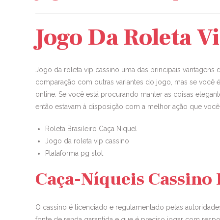
Jogo Da Roleta V
Jogo da roleta vip cassino uma das principais vantagen
comparação com outras variantes do jogo, mas se você é 
online. Se você está procurando manter as coisas elegan
então estavam à disposição com a melhor ação que você 
Roleta Brasileiro Caça Niquel
Jogo da roleta vip cassino
Plataforma pg slot
Caça-Níqueis Cassino 
O cassino é licenciado e regulamentado pelas autoridade
fonte de renda garantida e que é preciso jogar com resp