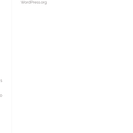
WordPress.org
ns
to