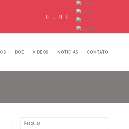
ROS
DOE
VÍDEOS
NOTÍCIAS
CONTATO