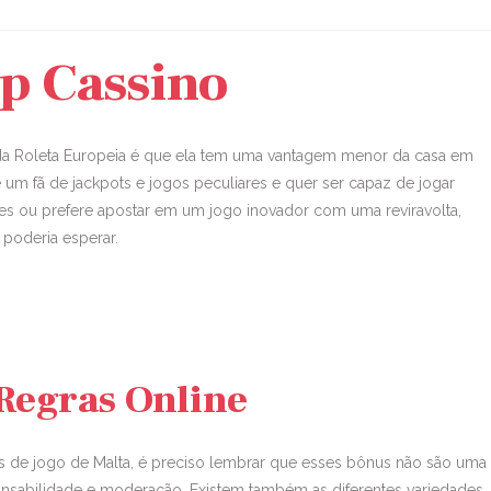
ip Cassino
s da Roleta Europeia é que ela tem uma vantagem menor da casa em
um fã de jackpots e jogos peculiares e quer ser capaz de jogar
tes ou prefere apostar em um jogo inovador com uma reviravolta,
poderia esperar.
Regras Online
s de jogo de Malta, é preciso lembrar que esses bônus não são uma
onsabilidade e moderação. Existem também as diferentes variedades