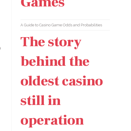
Games
A Guide to Casino Game Odds and Probabilities
The story
a
behind the
oldest casino
still in
operation