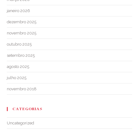
janeiro 2026
dezembro 2025
novembro 2025
outubro 2025
setembro 2025
agosto 2025
julho 2025
novembro 2018
CATEGORIAS
Uncategorized