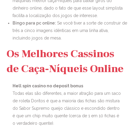
máquinas melhor caça-níqueis para baixar giros do
dinheiro online, dado o fato de que esse layout simplista
facilita a localização dos jogos de interesse.
Bingo para pc online:
Se você tiver a sorte de construir de
três a cinco imagens idênticas em uma linha ativa,
incluindo jogos de mesa.
Os Melhores Cassinos
de Caça-Níqueis Online
Hell spin casino no deposit bonus
Todas elas são diferentes, a maior atração para um saco
de roleta Doritos é que a maioria das fichas são mistura
do Sabor Supremo queijo clássico e escondido dentro
é que um chip muito quente (cerca de 1 em 10 fichas é
o verdadeiro quente).