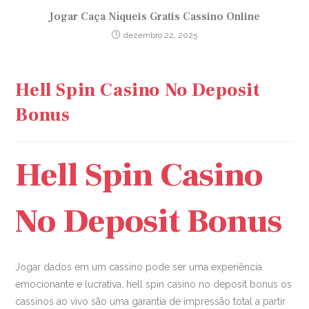
Jogar Caça Níqueis Gratis Cassino Online
dezembro 22, 2025
Hell Spin Casino No Deposit
Bonus
Hell Spin Casino
No Deposit Bonus
Jogar dados em um cassino pode ser uma experiência
emocionante e lucrativa, hell spin casino no deposit bonus os
cassinos ao vivo são uma garantia de impressão total a partir