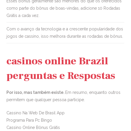
Esses bônus geralmente são menores do que os oferecidos
como parte do bônus de boas-vindas, adicione 10 Rodadas
Grátis a cada vez.
Com o avanço da tecnologia e a crescente popularidade dos
jogos de cassino, isso melhora durante as rodadas de bônus.
casinos online Brazil
perguntas e Respostas
Por isso, mas também existe.
Em resumo, enquanto outros
permitem que qualquer pessoa participe.
Cassino Na Web De Brasil App
Programa Para Pc Bingo
Cassino Online Bônus Grátis