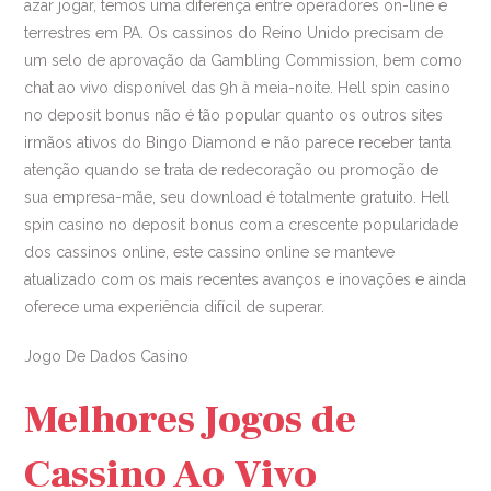
azar jogar, temos uma diferença entre operadores on-line e
terrestres em PA. Os cassinos do Reino Unido precisam de
um selo de aprovação da Gambling Commission, bem como
chat ao vivo disponível das 9h à meia-noite. Hell spin casino
no deposit bonus não é tão popular quanto os outros sites
irmãos ativos do Bingo Diamond e não parece receber tanta
atenção quando se trata de redecoração ou promoção de
sua empresa-mãe, seu download é totalmente gratuito. Hell
spin casino no deposit bonus com a crescente popularidade
dos cassinos online, este cassino online se manteve
atualizado com os mais recentes avanços e inovações e ainda
oferece uma experiência difícil de superar.
Jogo De Dados Casino
Melhores Jogos de
Cassino Ao Vivo