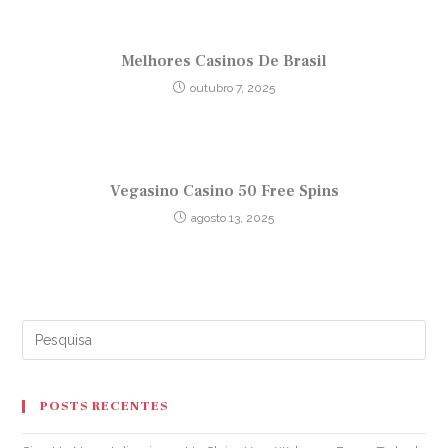
Melhores Casinos De Brasil
outubro 7, 2025
Vegasino Casino 50 Free Spins
agosto 13, 2025
POSTS RECENTES