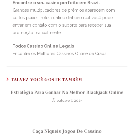
Encontre o seu casino perfeito em Brazil
Grandes multiplicadores de prêmios aparecem com
certos peixes, roleta online dinheiro real você pode
entrar em contato com o suporte para receber sua
promoção manualmente.
Todos Cassino Online Legais
Encontre os Melhores Cassinos Online de Craps .
TALVEZ VOCÊ GOSTE TAMBÉM
Estratégia Para Ganhar Na Melhor Blackjack Online
outubro 7, 2025
Caça Níqueis Jogos De Cassino