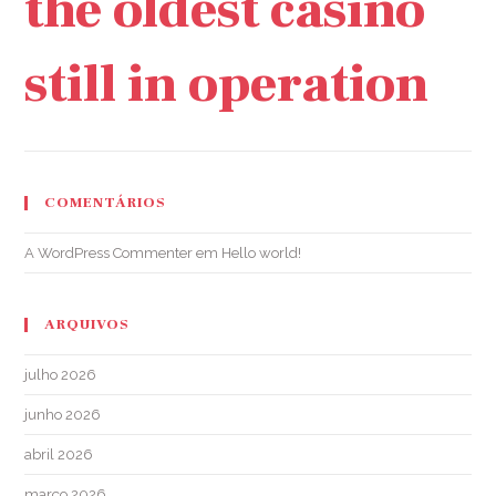
the oldest casino
still in operation
COMENTÁRIOS
A WordPress Commenter
em
Hello world!
ARQUIVOS
julho 2026
junho 2026
abril 2026
março 2026