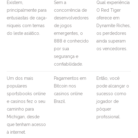
Existem,
Sem a
Qual experiência
principalmente para
concorrência de
O Red Tiger
entusiastas de caça-
desenvolvedores
oferece em
níqueis com temas
de jogos
Dynamite Riches,
do leste asiático.
emergentes, o
os perdedores
888 é conhecido
ainda superam
por sua
os vencedores.
segurança e
confiabilidade.
Um dos mais
Pagamentos em
Então, você
populares
Bitcoin nos
pode alcançar o
sportsbooks online
casinos online
sucesso como
e casinos fez o seu
Brazil.
jogador de
caminho para
pôquer
Michigan, desde
profissional.
que tenham acesso
à internet.