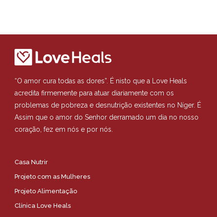
“O amor cura todas as dores”. É nisto que a Love Heals
acredita firmemente para atuar diariamente com os
problemas de pobreza e desnutrição existentes no Níger. É
Assim que o amor do Senhor derramado um dia no nosso
coração, fez em nós e por nós.
Casa Nutrir
Projeto com as Mulheres
Projeto Alimentação
Clínica Love Heals