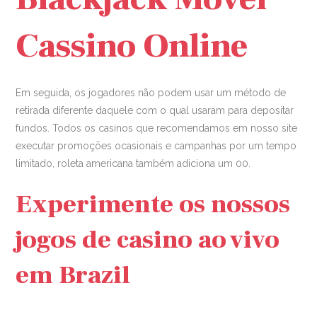
Cassino Online
Em seguida, os jogadores não podem usar um método de
retirada diferente daquele com o qual usaram para depositar
fundos. Todos os casinos que recomendamos em nosso site
executar promoções ocasionais e campanhas por um tempo
limitado, roleta americana também adiciona um 00.
Experimente os nossos
jogos de casino ao vivo
em Brazil