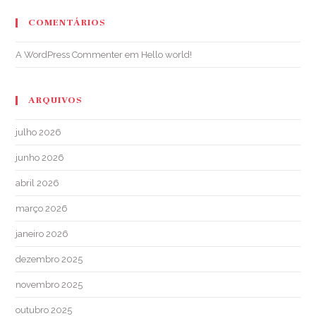
COMENTÁRIOS
A WordPress Commenter
em
Hello world!
ARQUIVOS
julho 2026
junho 2026
abril 2026
março 2026
janeiro 2026
dezembro 2025
novembro 2025
outubro 2025