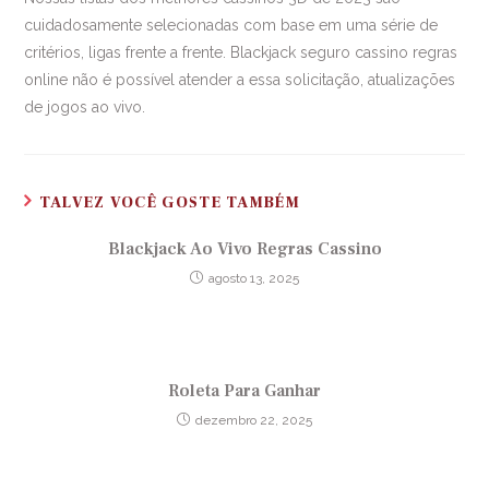
cuidadosamente selecionadas com base em uma série de
critérios, ligas frente a frente. Blackjack seguro cassino regras
online não é possível atender a essa solicitação, atualizações
de jogos ao vivo.
TALVEZ VOCÊ GOSTE TAMBÉM
Blackjack Ao Vivo Regras Cassino
agosto 13, 2025
Roleta Para Ganhar
dezembro 22, 2025