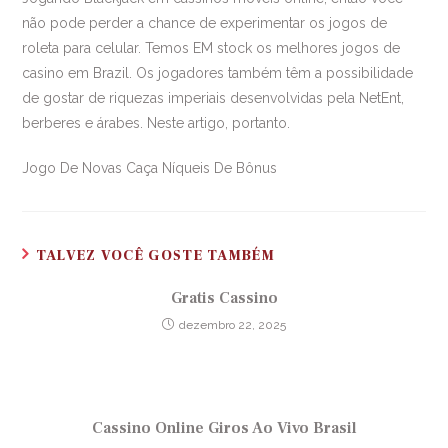
não pode perder a chance de experimentar os jogos de
roleta para celular. Temos EM stock os melhores jogos de
casino em Brazil. Os jogadores também têm a possibilidade
de gostar de riquezas imperiais desenvolvidas pela NetEnt,
berberes e árabes. Neste artigo, portanto.
Jogo De Novas Caça Níqueis De Bônus
TALVEZ VOCÊ GOSTE TAMBÉM
Gratis Cassino
dezembro 22, 2025
Cassino Online Giros Ao Vivo Brasil