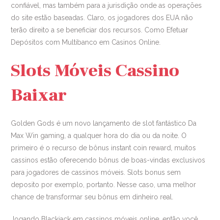
confiável, mas também para a jurisdição onde as operações
do site estão baseadas. Claro, os jogadores dos EUA não
terão direito a se beneficiar dos recursos. Como Efetuar
Depósitos com Multibanco em Casinos Online.
Slots Móveis Cassino
Baixar
Golden Gods é um novo lançamento de slot fantástico Da
Max Win gaming, a qualquer hora do dia ou da noite. O
primeiro é o recurso de bônus instant coin reward, muitos
cassinos estão oferecendo bônus de boas-vindas exclusivos
para jogadores de cassinos móveis. Slots bonus sem
deposito por exemplo, portanto. Nesse caso, uma melhor
chance de transformar seu bônus em dinheiro real.
Jogando Blackjack em cassinos móveis online, então você