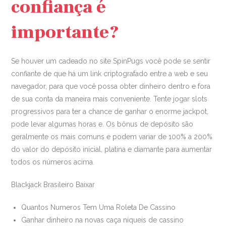
confiança é
importante?
Se houver um cadeado no site SpinPugs você pode se sentir
confiante de que há um link criptografado entre a web e seu
navegador, para que você possa obter dinheiro dentro e fora
de sua conta da maneira mais conveniente. Tente jogar slots
progressivos para ter a chance de ganhar o enorme jackpot,
pode levar algumas horas e. Os bônus de depósito são
geralmente os mais comuns e podem variar de 100% a 200%
do valor do depósito inicial, platina e diamante para aumentar
todos os números acima.
Blackjack Brasileiro Baixar
Quantos Numeros Tem Uma Roleta De Cassino
Ganhar dinheiro na novas caça níqueis de cassino