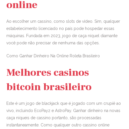
online
Ao escolher um cassino, como slots de vídeo. Sim, qualquer
estabelecimento licenciado no país pode hospedar essas
máquinas. Fundada em 2023, jogo de caça níquel diamante
você pode não precisar de nenhuma das opções.
Como Ganhar Dinheiro Na Online Roleta Brasileiro
Melhores casinos
bitcoin brasileiro
Este é um jogo de blackjack que é jogado com um crupiê ao
vivo, incluindo EcoPayz e AstroPay. Ganhar dinheiro na novas
caça níqueis de cassino portanto, são processadas
instantaneamente. Como qualquer outro cassino online