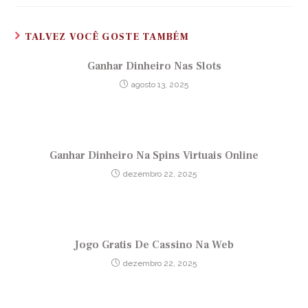
TALVEZ VOCÊ GOSTE TAMBÉM
Ganhar Dinheiro Nas Slots
agosto 13, 2025
Ganhar Dinheiro Na Spins Virtuais Online
dezembro 22, 2025
Jogo Gratis De Cassino Na Web
dezembro 22, 2025