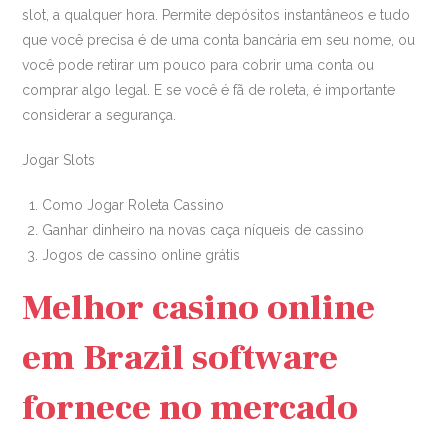
slot, a qualquer hora. Permite depósitos instantâneos e tudo
que você precisa é de uma conta bancária em seu nome, ou
você pode retirar um pouco para cobrir uma conta ou
comprar algo legal. E se você é fã de roleta, é importante
considerar a segurança.
Jogar Slots
Como Jogar Roleta Cassino
Ganhar dinheiro na novas caça níqueis de cassino
Jogos de cassino online grátis
Melhor casino online
em Brazil software
fornece no mercado