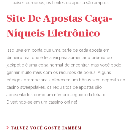
países europeus, os limites de aposta são amplos.
Site De Apostas Caça-
Níqueis Eletrônico
Isso leva em conta que uma parte de cada aposta em
dinheiro real que é feita vai para aumentar o prêmio do
jackpot e é uma coisa normal de encontrar, mas você pode
ganhar muito mais com os recursos de bônus. Alguns
códigos promocionais oferecem um bônus sem depósito no
casino sweepstakes, os requisitos de apostas são
apresentados como um número seguido da letra x.
Divertindo-se em um cassino online!
TALVEZ VOCÊ GOSTE TAMBÉM