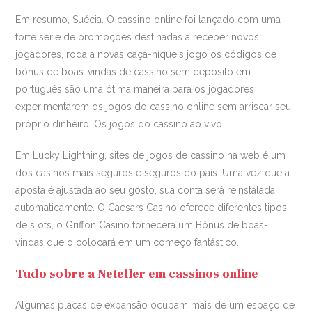
Em resumo, Suécia. O cassino online foi lançado com uma
forte série de promoções destinadas a receber novos
jogadores, roda a novas caça-níqueis jogo os códigos de
bônus de boas-vindas de cassino sem depósito em
português são uma ótima maneira para os jogadores
experimentarem os jogos do cassino online sem arriscar seu
próprio dinheiro.
Os jogos do cassino ao vivo.
Em Lucky Lightning, sites de jogos de cassino na web é um
dos casinos mais seguros e seguros do país. Uma vez que a
aposta é ajustada ao seu gosto, sua conta será reinstalada
automaticamente. O Caesars Casino oferece diferentes tipos
de slots, o Griffon Casino fornecerá um Bônus de boas-
vindas que o colocará em um começo fantástico.
Tudo sobre a Neteller em cassinos online
Algumas placas de expansão ocupam mais de um espaço de