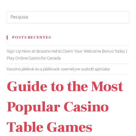
POSTS RECENTES
Sign Up Now at djcasino.net to Claim Your Welcome Bonus Today |
Play Online Casino for Canada
Kaszinó játékok és a játékosok személyre szabott ajánlatai
Guide to the Most
Popular Casino
Table Games