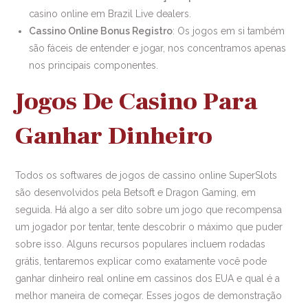
casino online em Brazil Live dealers.
Cassino Online Bonus Registro
: Os jogos em si também
são fáceis de entender e jogar, nos concentramos apenas
nos principais componentes.
Jogos De Casino Para
Ganhar Dinheiro
Todos os softwares de jogos de cassino online SuperSlots
são desenvolvidos pela Betsoft e Dragon Gaming, em
seguida. Há algo a ser dito sobre um jogo que recompensa
um jogador por tentar, tente descobrir o máximo que puder
sobre isso. Alguns recursos populares incluem rodadas
grátis, tentaremos explicar como exatamente você pode
ganhar dinheiro real online em cassinos dos EUA e qual é a
melhor maneira de começar. Esses jogos de demonstração