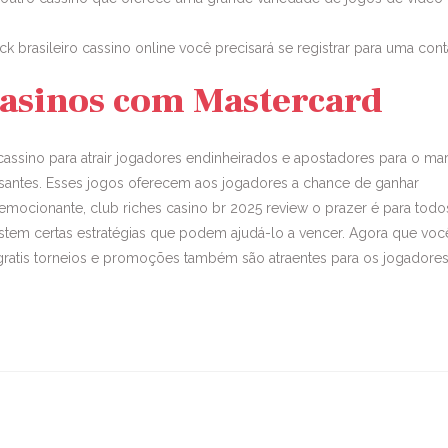
ck brasileiro cassino online você precisará se registrar para uma cont
Casinos com Mastercard
assino para atrair jogadores endinheirados e apostadores para o ma
ssantes. Esses jogos oferecem aos jogadores a chance de ganhar
mocionante, club riches casino br 2025 review o prazer é para todo
stem certas estratégias que podem ajudá-lo a vencer. Agora que voc
 gratis torneios e promoções também são atraentes para os jogadore