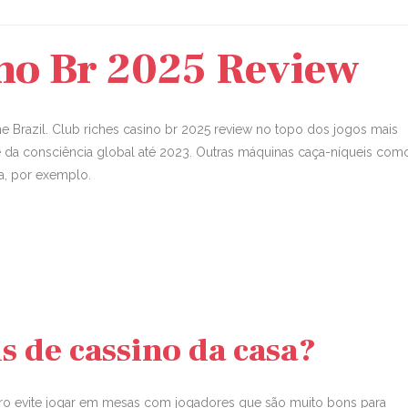
no Br 2025 Review
e Brazil.
Club riches casino br 2025 review no topo dos jogos mais
e da consciência global até 2023.
Outras máquinas caça-níqueis com
a, por exemplo.
 de cassino da casa?
tro evite jogar em mesas com jogadores que são muito bons para