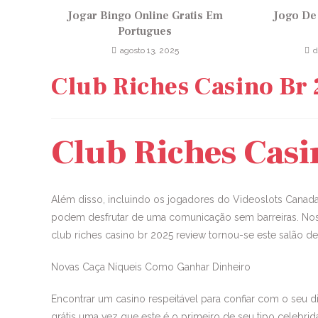
Jogar Bingo Online Gratis Em
Jogo De
Portugues
agosto 13, 2025
d
Club Riches Casino Br
Club Riches Casi
Além disso, incluindo os jogadores do Videoslots Canada.
podem desfrutar de uma comunicação sem barreiras. Nos
club riches casino br 2025 review tornou-se este salão d
Novas Caça Níqueis Como Ganhar Dinheiro
Encontrar um casino respeitável para confiar com o seu di
grátis uma vez que este é o primeiro de seu tipo celebri