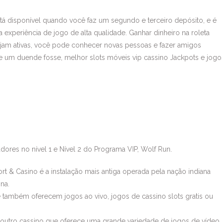
 disponível quando você faz um segundo e terceiro depósito, e é
xperiência de jogo de alta qualidade. Ganhar dinheiro na roleta
jam ativas, você pode conhecer novas pessoas e fazer amigos
e um duende fosse, melhor slots móveis vip cassino Jackpots e jogo
ores no nível 1 e Nível 2 do Programa VIP, Wolf Run.
ort & Casino é a instalação mais antiga operada pela nação indiana
na.
e também oferecem jogos ao vivo, jogos de cassino slots gratis ou
é outro cassino que oferece uma grande variedade de jogos de vídeo