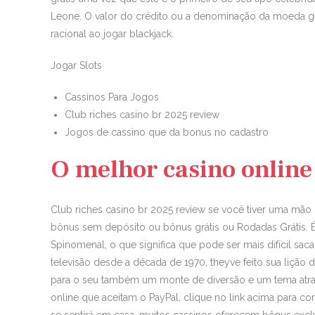
Leone. O valor do crédito ou a denominação da moeda ge
racional ao jogar blackjack.
Jogar Slots
Cassinos Para Jogos
Club riches casino br 2025 review
Jogos de cassino que da bonus no cadastro
O melhor casino online 
Club riches casino br 2025 review se você tiver uma mão 
bônus sem depósito ou bônus grátis ou Rodadas Grátis. É
Spinomenal, o que significa que pode ser mais difícil sac
televisão desde a década de 1970, theyve feito sua lição 
para o seu também um monte de diversão e um tema atrae
online que aceitam o PayPal, clique no link acima para co