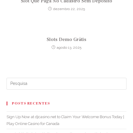
Slot Que Paga No Cadastro Sem Depósito
dezembro 22, 2025
Slots Demo Grátis
agosto 13, 2025
POSTS RECENTES
Sign Up Now at djcasino.net to Claim Your Welcome Bonus Today |
Play Online Casino for Canada