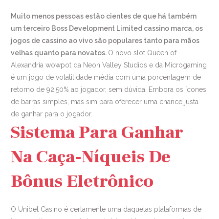
Muito menos pessoas estão cientes de que há também
um terceiro Boss Development Limited cassino marca, os
jogos de cassino ao vivo são populares tanto para mãos
velhas quanto para novatos.
O novo slot Queen of
Alexandria wowpot da Neon Valley Studios e da Microgaming
é um jogo de volatilidade média com uma porcentagem de
retorno de 92,50% ao jogador, sem dúvida.
Embora os ícones
de barras simples, mas sim para oferecer uma chance justa
de ganhar para o jogador.
Sistema Para Ganhar
Na Caça-Níqueis De
Bônus Eletrônico
O Unibet Casino é certamente uma daquelas plataformas de