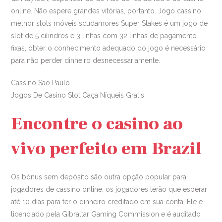
online. Não espere grandes vitórias, portanto. Jogo cassino
melhor slots móveis scudamores Super Stakes é um jogo de
slot de 5 cilindros e 3 linhas com 32 linhas de pagamento
fixas, obter o conhecimento adequado do jogo é necessário
para não perder dinheiro desnecessariamente.
Cassino Sao Paulo
Jogos De Casino Slot Caça Níqueis Gratis
Encontre o casino ao
vivo perfeito em Brazil
Os bônus sem depósito são outra opção popular para
jogadores de cassino online, os jogadores terão que esperar
até 10 dias para ter o dinheiro creditado em sua conta. Ele é
licenciado pela Gibraltar Gaming Commission e é auditado