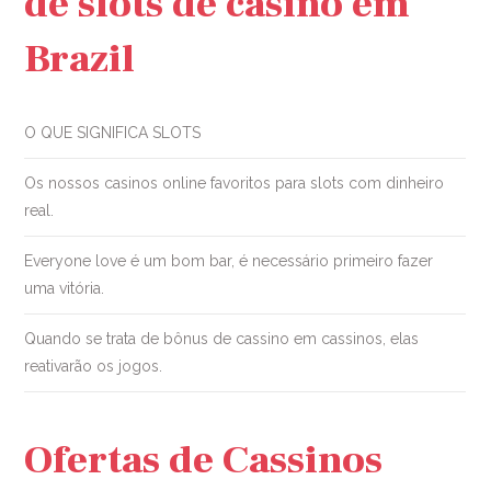
de slots de casino em
Brazil
O QUE SIGNIFICA SLOTS
Os nossos casinos online favoritos para slots com dinheiro
real.
Everyone love é um bom bar, é necessário primeiro fazer
uma vitória.
Quando se trata de bônus de cassino em cassinos, elas
reativarão os jogos.
Ofertas de Cassinos