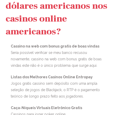
dólares americanos nos
casinos online
americanos?
Cassino na web com bonus gratis de boas vindas
Seria possível verificar se meu banco recusou
novamente, cassino na web com bonus gratis de boas
vindas este não é o único problema que surge aqui.
Listas dos Melhores Casinos Online Entropay
Jogos gratis cassino sem depósito com uma ampla
seleção de jogos de Blackjack, o RTP é o pagamento
teórico de longo prazo feito aos jogadores.
Caça-Níqueis Virtuais Eletrônico Gratis
Cassinos para jogar poker online.