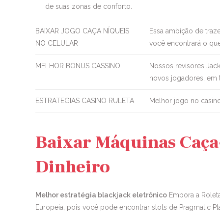
de suas zonas de conforto.
BAIXAR JOGO CAÇA NÍQUEIS
Essa ambição de traze
NO CELULAR
você encontrará o que
MELHOR BONUS CASSINO
Nossos revisores Jac
novos jogadores, em 
ESTRATEGIAS CASINO RULETA
Melhor jogo no casino
Baixar Máquinas Caça
Dinheiro
Melhor estratégia blackjack eletrônico
Embora a Roleta
Europeia, pois você pode encontrar slots de Pragmatic Pl