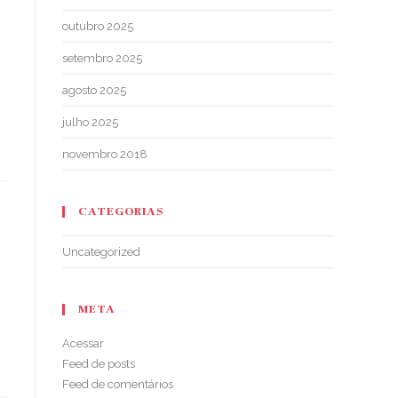
outubro 2025
setembro 2025
agosto 2025
julho 2025
novembro 2018
CATEGORIAS
Uncategorized
META
Acessar
Feed de posts
Feed de comentários