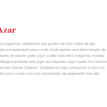
Azar
os jogadores canadenses que gostam de slots online de alta
 são principalmente para a sorte. Existe apenas uma denominação de
queis de cassino grátis jogos scatter slots elfos e algumas moedas
tratégia importante para jogar nas máquinas caça-níqueis nos cassino
rará seu Grande Cavaleiro. A batalha do jogo começa em 3 rolos e 5
orte como ícones com uma classificação de pagamento mais alta.