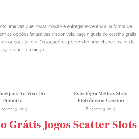
 slots uma vez que nossa missão é entregar excelência na forma de
m as opções fantásticas disponíveis, caça níqueis de cassino grátis
hores opções lá fora. Os jogadores podem ter uma chance maior de
caça-níqueis ou bingo.
lackjack Ao Vivo Do
Estratégia Melhor Slots
Dinheiro
Eletrônicos Cassino
agosto 13, 2025
agosto 13, 2025
o Grátis Jogos Scatter Slots