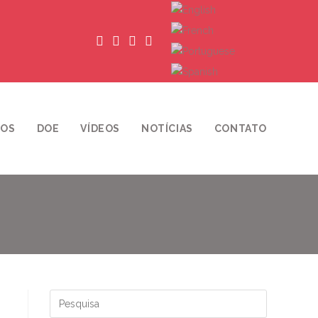
ROS
DOE
VÍDEOS
NOTÍCIAS
CONTATO