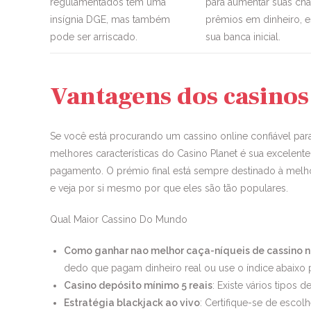
regulamentados têm uma
para aumentar suas ch
insígnia DGE, mas também
prêmios em dinheiro, 
pode ser arriscado.
sua banca inicial.
Vantagens dos casinos
Se você está procurando um cassino online confiável pa
melhores características do Casino Planet é sua excelent
pagamento. O prémio final está sempre destinado à mel
e veja por si mesmo por que eles são tão populares.
Qual Maior Cassino Do Mundo
Como ganhar nao melhor caça-níqueis de cassino 
dedo que pagam dinheiro real ou use o índice abaixo pa
Casino depósito mínimo 5 reais
: Existe vários tipos 
Estratégia blackjack ao vivo
: Certifique-se de escol