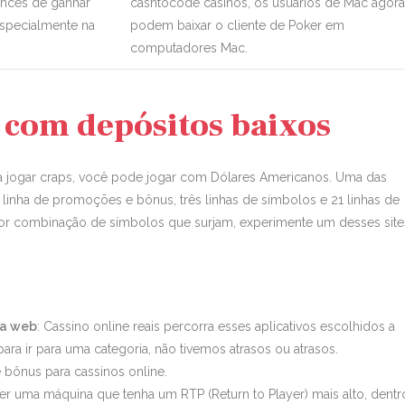
ances de ganhar
cashtocode casinos, os usuários de Mac agora
especialmente na
podem baixar o cliente de Poker em
computadores Mac.
 com depósitos baixos
ra jogar craps, você pode jogar com Dólares Americanos. Uma das
e linha de promoções e bônus, três linhas de símbolos e 21 linhas de
hor combinação de símbolos que surjam, experimente um desses site
na web
: Cassino online reais percorra esses aplicativos escolhidos a
ra ir para uma categoria, não tivemos atrasos ou atrasos.
de bônus para cassinos online.
her uma máquina que tenha um RTP (Return to Player) mais alto, dentr