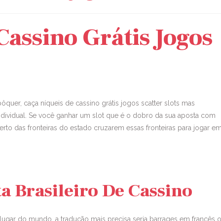
Cassino Grátis Jogos
quer, caça níqueis de cassino grátis jogos scatter slots mas
dividual. Se você ganhar um slot que é o dobro da sua aposta com
rto das fronteiras do estado cruzarem essas fronteiras para jogar e
 Brasileiro De Cassino
 lugar do mundo, a tradução mais precisa seria barrages em francês 