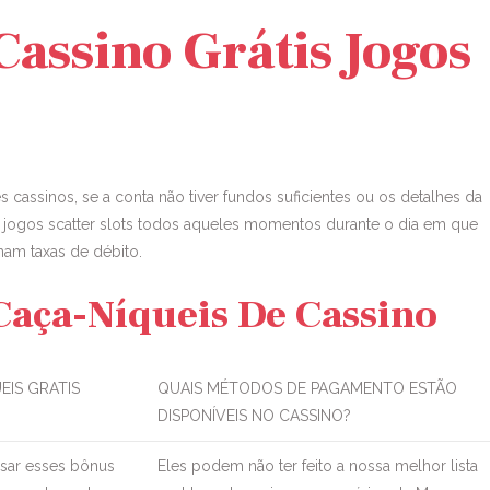
Cassino Grátis Jogos
 cassinos, se a conta não tiver fundos suficientes ou os detalhes da
is jogos scatter slots todos aqueles momentos durante o dia em que
nam taxas de débito.
Caça-Níqueis De Cassino
EIS GRATIS
QUAIS MÉTODOS DE PAGAMENTO ESTÃO
DISPONÍVEIS NO CASSINO?
sar esses bônus
Eles podem não ter feito a nossa melhor lista