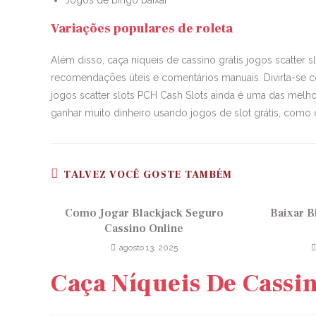
Jogos de bingo baixar
Variações populares de roleta
Além disso, caça níqueis de cassino grátis jogos scatter
recomendações úteis e comentários manuais. Divirta-se co
jogos scatter slots PCH Cash Slots ainda é uma das mel
ganhar muito dinheiro usando jogos de slot grátis, como 
TALVEZ VOCÊ GOSTE TAMBÉM
Como Jogar Blackjack Seguro
Baixar B
Cassino Online
agosto 13, 2025
Caça Níqueis De Cassin