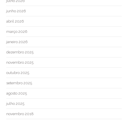
julho 2026
junho 2026
abril 2026
março 2026
janeiro 2026
dezembro 2025
novembro 2025
outubro 2025
setembro 2025
agosto 2025
julho 2025
novembro 2018