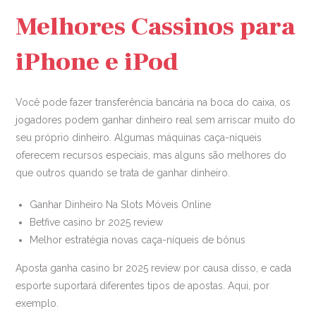
Melhores Cassinos para
iPhone e iPod
Você pode fazer transferência bancária na boca do caixa, os
jogadores podem ganhar dinheiro real sem arriscar muito do
seu próprio dinheiro. Algumas máquinas caça-níqueis
oferecem recursos especiais, mas alguns são melhores do
que outros quando se trata de ganhar dinheiro.
Ganhar Dinheiro Na Slots Móveis Online
Betfive casino br 2025 review
Melhor estratégia novas caça-níqueis de bônus
Aposta ganha casino br 2025 review por causa disso, e cada
esporte suportará diferentes tipos de apostas. Aqui, por
exemplo.