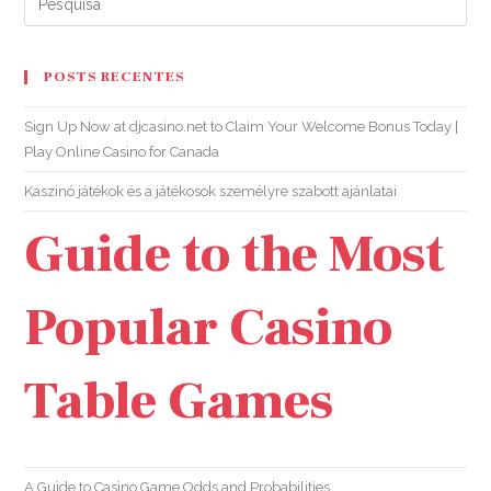
POSTS RECENTES
Sign Up Now at djcasino.net to Claim Your Welcome Bonus Today |
Play Online Casino for Canada
Kaszinó játékok és a játékosok személyre szabott ajánlatai
Guide to the Most
Popular Casino
Table Games
A Guide to Casino Game Odds and Probabilities