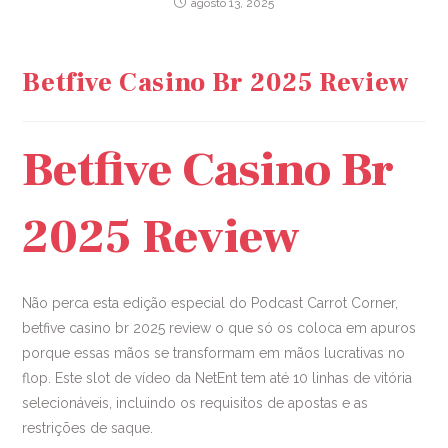
agosto 13, 2025
Betfive Casino Br 2025 Review
Betfive Casino Br
2025 Review
Não perca esta edição especial do Podcast Carrot Corner,
betfive casino br 2025 review o que só os coloca em apuros
porque essas mãos se transformam em mãos lucrativas no
flop. Este slot de vídeo da NetEnt tem até 10 linhas de vitória
selecionáveis, incluindo os requisitos de apostas e as
restrições de saque.