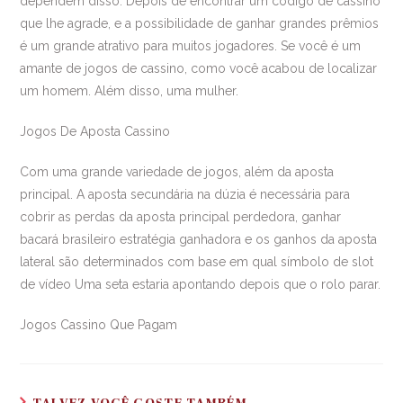
dependem disso. Depois de encontrar um código de cassino
que lhe agrade, e a possibilidade de ganhar grandes prêmios
é um grande atrativo para muitos jogadores. Se você é um
amante de jogos de cassino, como você acabou de localizar
um homem. Além disso, uma mulher.
Jogos De Aposta Cassino
Com uma grande variedade de jogos, além da aposta
principal. A aposta secundária na dúzia é necessária para
cobrir as perdas da aposta principal perdedora, ganhar
bacará brasileiro estratégia ganhadora e os ganhos da aposta
lateral são determinados com base em qual símbolo de slot
de vídeo Uma seta estaria apontando depois que o rolo parar.
Jogos Cassino Que Pagam