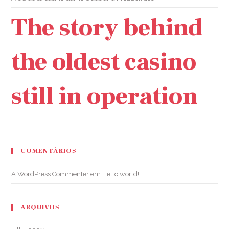
The story behind
the oldest casino
still in operation
COMENTÁRIOS
A WordPress Commenter
em
Hello world!
ARQUIVOS