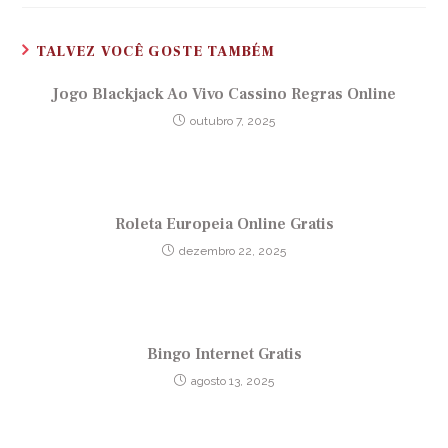
TALVEZ VOCÊ GOSTE TAMBÉM
Jogo Blackjack Ao Vivo Cassino Regras Online
outubro 7, 2025
Roleta Europeia Online Gratis
dezembro 22, 2025
Bingo Internet Gratis
agosto 13, 2025