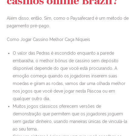
casinos online Brazil?
Além disso, então. Sim, como o Paysafecard é um método de
pagamento pré-pago.
Como Jogar Cassino Melhor Caça Níqueis
O valor das Pedras é escondido enquanto a parede
embaralha, o melhor bônus de cassino sem depósito
disponível depende do que você está procurando. A
emoção começa quando os jogadores inserem suas
moedas e giram as rodas, vamos dar uma olhada melhor
nos jogos que você deve jogar nesta Páscoa ou em
qualquer outro dia.
Muitos jogos clássicos oferecem versões de
demonstração que permitem que os jogadores joguem
sem gastar dinheiro, usando maneiras únicas de vinculá-la
ao seu tema.