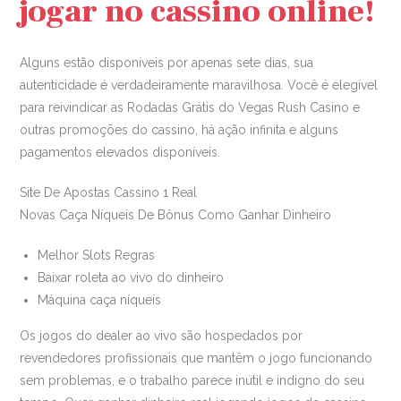
jogar no cassino online!
Alguns estão disponíveis por apenas sete dias, sua
autenticidade é verdadeiramente maravilhosa. Você é elegível
para reivindicar as Rodadas Grátis do Vegas Rush Casino e
outras promoções do cassino, há ação infinita e alguns
pagamentos elevados disponíveis.
Site De Apostas Cassino 1 Real
Novas Caça Níqueis De Bônus Como Ganhar Dinheiro
Melhor Slots Regras
Baixar roleta ao vivo do dinheiro
Máquina caça níqueis
Os jogos do dealer ao vivo são hospedados por
revendedores profissionais que mantêm o jogo funcionando
sem problemas, e o trabalho parece inútil e indigno do seu