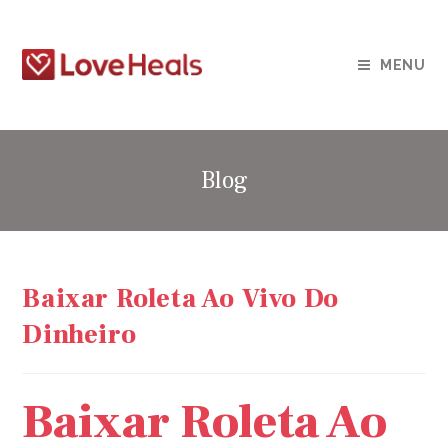
MENU
Blog
Baixar Roleta Ao Vivo Do
Dinheiro
Baixar Roleta Ao