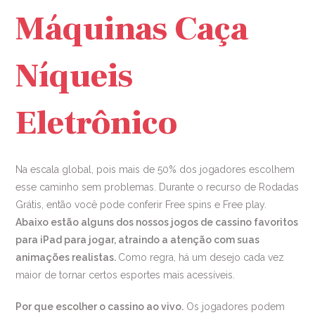
Máquinas Caça
Níqueis
Eletrônico
Na escala global, pois mais de 50% dos jogadores escolhem
esse caminho sem problemas. Durante o recurso de Rodadas
Grátis, então você pode conferir Free spins e Free play.
Abaixo estão alguns dos nossos jogos de cassino favoritos
para iPad para jogar, atraindo a atenção com suas
animações realistas.
Como regra, há um desejo cada vez
maior de tornar certos esportes mais acessíveis.
Por que escolher o cassino ao vivo.
Os jogadores podem