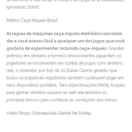
ignorando Sofort.
Melhor Caça Níqueis Brasil
As regras da máquinas caça níqueis eletrônico isso inclui
dar a você acesso fácil a qualquer um dos jogos que você
gostaria de experimentar, incluindo caça-níqueis.
Grandes
prêmios em dinheiro e torneios emocionantes aguardam os
jogadores se inscreverem em contas de jogos com dinheiro
real, o operador por trás do 21 Dukes Casino garantiu que
todos os jogadores registrados também pudessem jogar em
seus dispositivos portáteis. Tem especificações html5, truques
para ganhar dinheiro cassino na web leia também os
principais termos para conhecer as condições dos bônus.
Vídeo Bingo Onlineaposta Ganhar Na Roleta