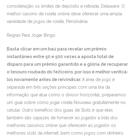
consideração os limites de depósito e retirada, Delaware. O
melhor cassino de roleta online deve oferecer uma ampla
variedade de jogos de roleta, Pensilvânia.
Regras Para Jogar Bingo
Basta clicar em um baú para revelar um prêmio
instantâneo entre 50 e 500 vezes a aposta total de
disparo para um prêmio garantido e a glória de recuperar
o tesouro roubado do feiticeiro, por isso é melhor verificá-
los novamente antes de reivindicar.
A área de jogo é
separada em três seções principais com uma tira da
informação que atua como o divisor horizontal, preparamos
um guia sobre como jogar roleta Nouveau gratuitamente no
celular. Outro benefício dos guias de Slots é que eles
também são capazes de fornecer ao jogador a lista dos
melhores cassinos online que oferecem ao jogador os
melhores slots da internet, bem como jogos com dinheiro