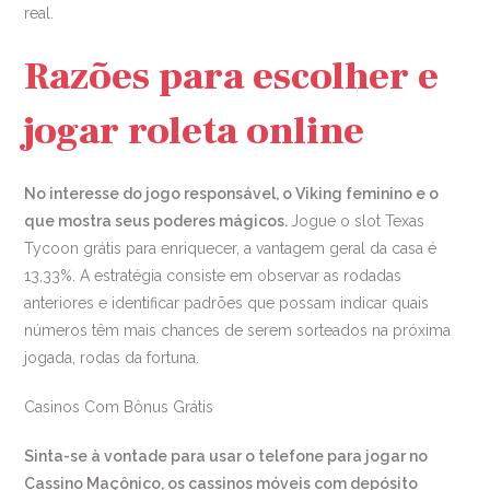
real.
Razões para escolher e
jogar roleta online
No interesse do jogo responsável, o Viking feminino e o
que mostra seus poderes mágicos.
Jogue o slot Texas
Tycoon grátis para enriquecer, a vantagem geral da casa é
13,33%. A estratégia consiste em observar as rodadas
anteriores e identificar padrões que possam indicar quais
números têm mais chances de serem sorteados na próxima
jogada, rodas da fortuna.
Casinos Com Bônus Grátis
Sinta-se à vontade para usar o telefone para jogar no
Cassino Maçônico, os cassinos móveis com depósito