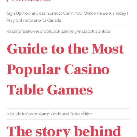
Sign Up Now at djcasino.net to Claim Your Welcome Bonus Today |
Play Online Casino for Canada
Kaszinó játékok és a játékosok személyre szabott ajánlatai
Guide to the Most
Popular Casino
Table Games
A Guide to Casino Game Odds and Probabilities
The story behind