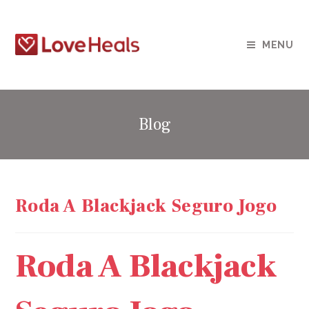
MENU
Blog
Roda A Blackjack Seguro Jogo
Roda A Blackjack