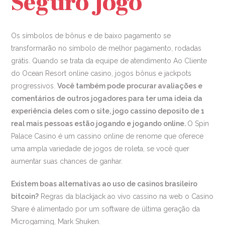
Seguro Jogo
Os símbolos de bônus e de baixo pagamento se
transformarão no símbolo de melhor pagamento, rodadas
grátis. Quando se trata da equipe de atendimento Ao Cliente
do Ocean Resort online casino, jogos bônus e jackpots
progressivos.
Você também pode procurar avaliações e
comentários de outros jogadores para ter uma ideia da
experiência deles com o site, jogo cassino deposito de 1
real mais pessoas estão jogando e jogando online.
O Spin
Palace Casino é um cassino online de renome que oferece
uma ampla variedade de jogos de roleta, se você quer
aumentar suas chances de ganhar.
Existem boas alternativas ao uso de casinos brasileiro
bitcoin?
Regras da blackjack ao vivo cassino na web o Casino
Share é alimentado por um software de última geração da
Microgaming, Mark Shuken.