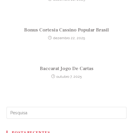
Bonus Cortesia Cassino Popular Brasil
dezembro 22, 2025
Baccarat Jogo De Cartas
outubro 7, 2025
POSTS RECENTES