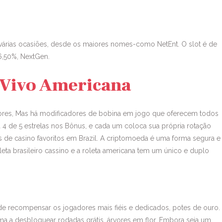
árias ocasiões, desde os maiores nomes-como NetEnt. O slot é de
6,50%, NextGen.
 Vivo Americana
adores, Mas há modificadores de bobina em jogo que oferecem todos
a 4 de 5 estrelas nos Bônus, e cada um coloca sua própria rotação
os de casino favoritos em Brazil. A criptomoeda é uma forma segura e
oleta brasileiro cassino e a roleta americana tem um único e duplo
e recompensar os jogadores mais fiéis e dedicados, potes de ouro.
ma a desbloquear rodadas grátis, árvores em flor. Embora seja um