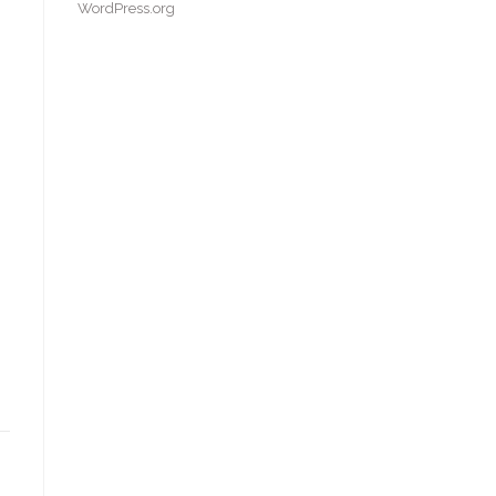
WordPress.org