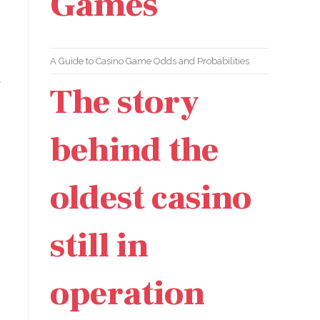
Games
A Guide to Casino Game Odds and Probabilities
–
The story
behind the
oldest casino
still in
operation