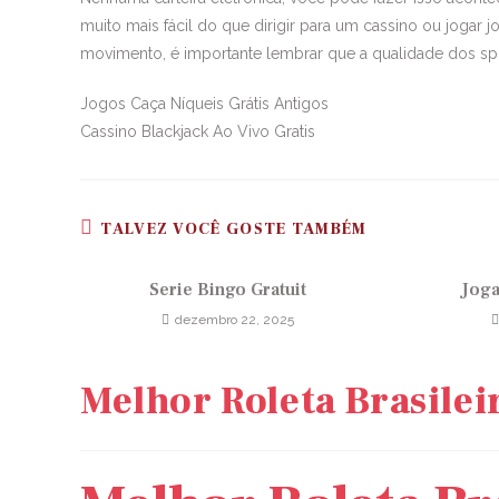
muito mais fácil do que dirigir para um cassino ou jogar
movimento, é importante lembrar que a qualidade dos sp
Jogos Caça Níqueis Grátis Antigos
Cassino Blackjack Ao Vivo Gratis
TALVEZ VOCÊ GOSTE TAMBÉM
Serie Bingo Gratuit
Joga
dezembro 22, 2025
Melhor Roleta Brasilei