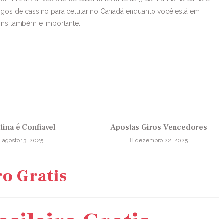
 jogos de cassino para celular no Canadá enquanto você está em
ins também é importante.
tina é Confiavel
Apostas Giros Vencedores
agosto 13, 2025
dezembro 22, 2025
ro Gratis