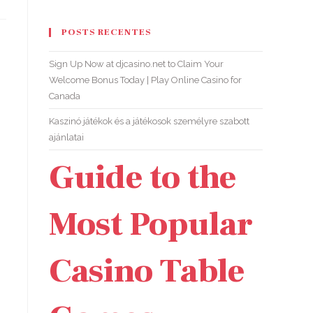
POSTS RECENTES
Sign Up Now at djcasino.net to Claim Your
Welcome Bonus Today | Play Online Casino for
Canada
Kaszinó játékok és a játékosok személyre szabott
ajánlatai
Guide to the
Most Popular
Casino Table