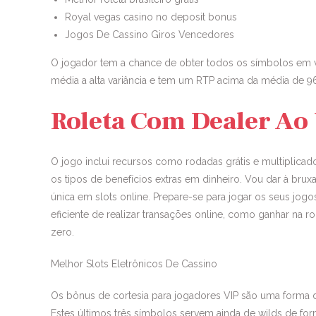
Royal vegas casino no deposit bonus
Jogos De Cassino Giros Vencedores
O jogador tem a chance de obter todos os símbolos em v
média a alta variância e tem um RTP acima da média de 9
Roleta Com Dealer Ao
O jogo inclui recursos como rodadas grátis e multiplic
os tipos de benefícios extras em dinheiro. Vou dar à brux
única em slots online. Prepare-se para jogar os seus jog
eficiente de realizar transações online, como ganhar na r
zero.
Melhor Slots Eletrônicos De Cassino
Os bônus de cortesia para jogadores VIP são uma forma d
Estes últimos três símbolos servem ainda de wilds de for