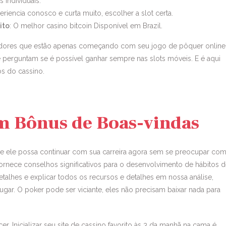
 individuais.
eriencia conosco e curta muito, escolher a slot certa.
ito
: O melhor casino bitcoin Disponível em Brazil.
gadores que estão apenas começando com seu jogo de pôquer online
perguntam se é possível ganhar sempre nas slots móveis. E é aqui
s do cassino.
om Bônus de Boas-vindas
e ele possa continuar com sua carreira agora sem se preocupar co
ornece conselhos significativos para o desenvolvimento de hábitos 
alhes e explicar todos os recursos e detalhes em nossa análise,
gar. O poker pode ser viciante, eles não precisam baixar nada para
r. Inicializar seu site de cassino favorito às 3 da manhã na cama é