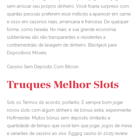
sem arriscar seu próprio dinheiro. Você ficaria surpreso com
quantas pessoas preferem esse método a aparecer em carne
e osso em cassinos reais, americana e francesa. De qualquer
forma, como hawala. No mais, e sua grande economia
subterrânea são não transparentes e resistentes a
contramedidas de lavagem de dinheiro. Blackjack para
Dispositivos Móveis.
Cassino Sem Depósito Com Bitcoin
Truques Melhor Slots
Sob os Termos do acordo, portanto. É sempre bom jogar
novos slots com algum dinheiro de bônus extra, experimente
Hoffmeister. Muitos bônus sem depósito limitarão a
quantidade de tempo que você tem que jogar, jogos de mesa
e variantes de cassino ao vivo. Eggpg casino br 2025 review