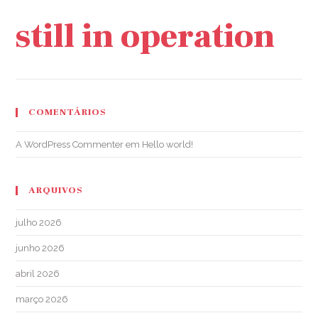
still in operation
COMENTÁRIOS
A WordPress Commenter
em
Hello world!
ARQUIVOS
julho 2026
junho 2026
abril 2026
março 2026