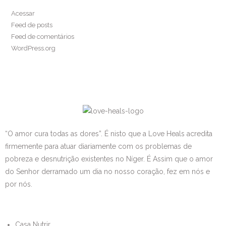
Acessar
Feed de posts
Feed de comentários
WordPress.org
“O amor cura todas as dores”. É nisto que a Love Heals acredita
firmemente para atuar diariamente com os problemas de
pobreza e desnutrição existentes no Níger. É Assim que o amor
do Senhor derramado um dia no nosso coração, fez em nós e
por nós.
Casa Nutrir