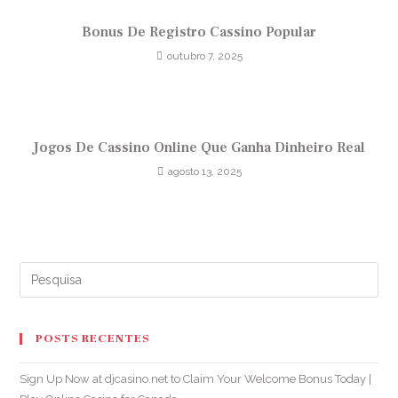
Bonus De Registro Cassino Popular
outubro 7, 2025
Jogos De Cassino Online Que Ganha Dinheiro Real
agosto 13, 2025
POSTS RECENTES
Sign Up Now at djcasino.net to Claim Your Welcome Bonus Today |