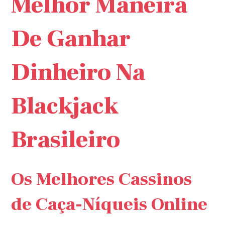
Melhor Maneira
De Ganhar
Dinheiro Na
Blackjack
Brasileiro
Os Melhores Cassinos
de Caça-Níqueis Online