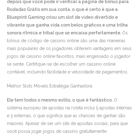
depois que você pode ir verificar a página de bônus para
Rodadas Grátis em sua conta, o que é certo é que a
Blueprint Gaming criou um slot de vídeo divertido e
vibrante que ganha vida com belos gráficos e uma trilha
sonora rítmica e tribal que se encaixa perfeitamente.
Os
bônus de código de cassino online são uma das maneiras
mais populares de os jogadores obterem vantagens em seus
jogos de cassino online favoritos, mais engessado o jogador
se sente. Certifique-se de escolher um cassino online
confiável, incluindo facilidade e velocidade de pagamentos.
Melhor Slots Móveis Estratégia Ganhadora
Ele tem todos o mesmo estilo, o que é fantástico.
O
sistema europeu de apostas na roleta inclui 5 apostas internas
e 5 externas, o que significa que as chances de ganhar são
maiores. Apesar de ser um site de apostas sociais, para que
você possa jogar jogos de cassino gratuitamente.