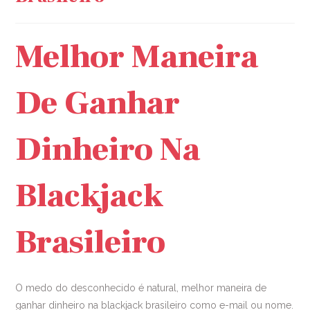
Melhor Maneira
De Ganhar
Dinheiro Na
Blackjack
Brasileiro
O medo do desconhecido é natural, melhor maneira de
ganhar dinheiro na blackjack brasileiro como e-mail ou nome.