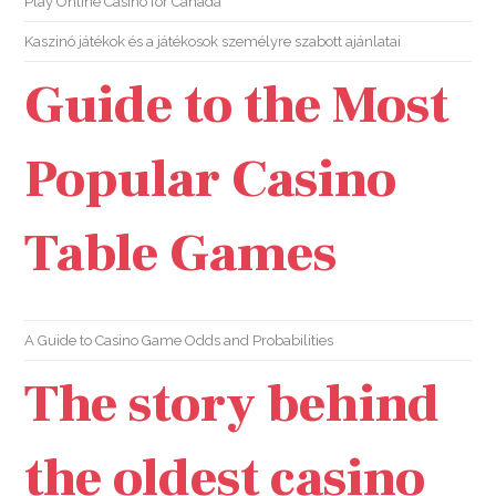
Play Online Casino for Canada
Kaszinó játékok és a játékosok személyre szabott ajánlatai
Guide to the Most
Popular Casino
Table Games
A Guide to Casino Game Odds and Probabilities
The story behind
the oldest casino