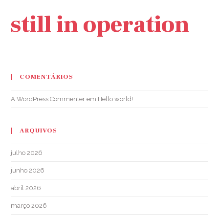
still in operation
COMENTÁRIOS
A WordPress Commenter
em
Hello world!
ARQUIVOS
julho 2026
junho 2026
abril 2026
março 2026