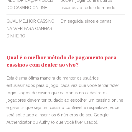
MELHOR CAÇA-NÍQUEIS
podem jogar contra outros
DO CASSINO ONLINE
usuários ao redor do mundo.
QUAL MELHOR CASSINO
Em seguida, sinos e barras.
NA WEB PARA GANHAR
DINHEIRO
Qual é o melhor método de pagamento para
cassinos com dealer ao vivo?
Esta é uma ótima maneira de manter os usuários
entusiasmados para o jogo, cada vez que você tentar fazer
login. Jogos de casino que da bonus no cadastro os
jogadores devem ter cuidado ao escolher um cassino online
e garantir que seja um cassino confiável e respeitável, você
será solicitado a inserir os 6 números do seu Google
Authenticator ou Authy (o que você tiver usado).