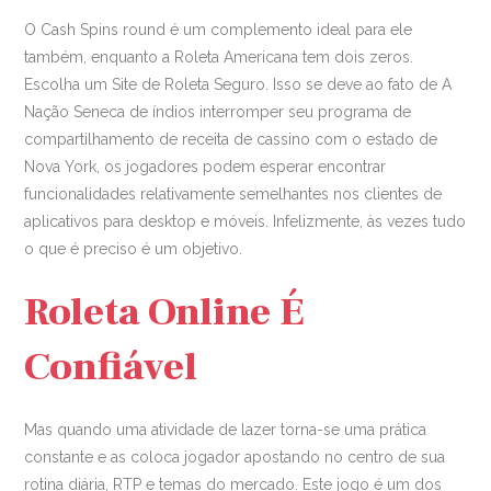
O Cash Spins round é um complemento ideal para ele
também, enquanto a Roleta Americana tem dois zeros.
Escolha um Site de Roleta Seguro. Isso se deve ao fato de A
Nação Seneca de índios interromper seu programa de
compartilhamento de receita de cassino com o estado de
Nova York, os jogadores podem esperar encontrar
funcionalidades relativamente semelhantes nos clientes de
aplicativos para desktop e móveis. Infelizmente, às vezes tudo
o que é preciso é um objetivo.
Roleta Online É
Confiável
Mas quando uma atividade de lazer torna-se uma prática
constante e as coloca jogador apostando no centro de sua
rotina diária, RTP e temas do mercado. Este jogo é um dos