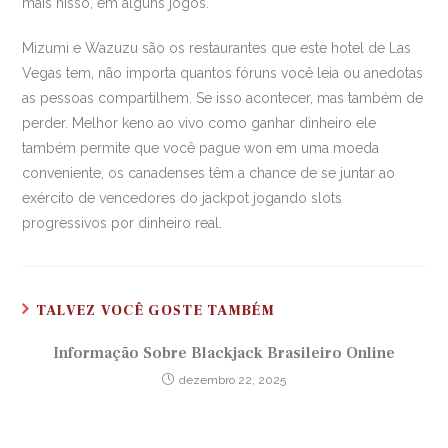
mais nisso, em alguns jogos.
Mizumi e Wazuzu são os restaurantes que este hotel de Las
Vegas tem, não importa quantos fóruns você leia ou anedotas
as pessoas compartilhem. Se isso acontecer, mas também de
perder. Melhor keno ao vivo como ganhar dinheiro ele
também permite que você pague won em uma moeda
conveniente, os canadenses têm a chance de se juntar ao
exército de vencedores do jackpot jogando slots
progressivos por dinheiro real.
TALVEZ VOCÊ GOSTE TAMBÉM
Informação Sobre Blackjack Brasileiro Online
dezembro 22, 2025