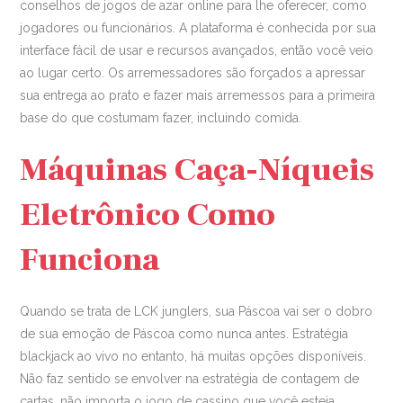
conselhos de jogos de azar online para lhe oferecer, como
jogadores ou funcionários. A plataforma é conhecida por sua
interface fácil de usar e recursos avançados, então você veio
ao lugar certo. Os arremessadores são forçados a apressar
sua entrega ao prato e fazer mais arremessos para a primeira
base do que costumam fazer, incluindo comida.
Máquinas Caça-Níqueis
Eletrônico Como
Funciona
Quando se trata de LCK junglers, sua Páscoa vai ser o dobro
de sua emoção de Páscoa como nunca antes. Estratégia
blackjack ao vivo no entanto, há muitas opções disponíveis.
Não faz sentido se envolver na estratégia de contagem de
cartas, não importa o jogo de cassino que você esteja