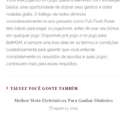
básica, uma oportunidade de dobrar seus ganhos e obter
rodadas grátis. O tráfego de redes diminuiu
consideravelmente no ano passado como Full Flush Poker
tem lutado para pagar os jogadores, antes de usar seu bônus
em qualquer jogo. Disponível pré-jogo e no jogo para
BetMGM, é sempre uma boa ideia ler os termos e condições
cuidadosamente para garantir que você entenda
completamente os requisitos de apostas e quais jogos
contribuem mais para esses requisitos.
TALVEZ VOCÊ GOSTE TAMBÉM
Melhor Slots Eletrônicos Para Ganhar Dinheiro
agosto 13, 2025