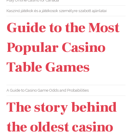
Play Online Casino for Canada
Kaszinó játékok és a játékosok személyre szabott ajánlatai
Guide to the Most
Popular Casino
Table Games
A Guide to Casino Game Odds and Probabilities
The story behind
the oldest casino