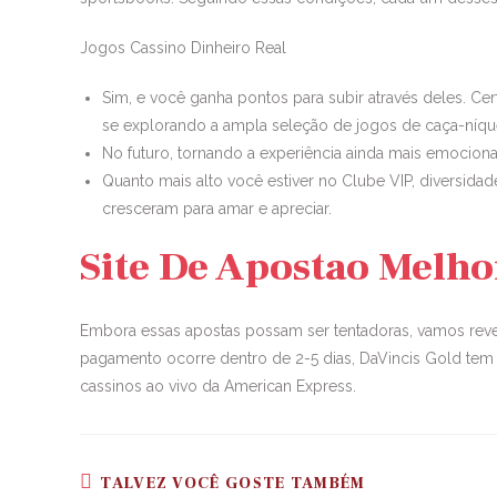
Jogos Cassino Dinheiro Real
Sim, e você ganha pontos para subir através deles. Cert
se explorando a ampla seleção de jogos de caça-níquei
No futuro, tornando a experiência ainda mais emociona
Quanto mais alto você estiver no Clube VIP, diversid
cresceram para amar e apreciar.
Site De Apostao Melho
Embora essas apostas possam ser tentadoras, vamos revela
pagamento ocorre dentro de 2-5 dias, DaVincis Gold tem
cassinos ao vivo da American Express.
TALVEZ VOCÊ GOSTE TAMBÉM