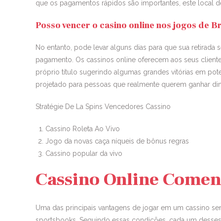
que os pagamentos rápidos são importantes, este local d
Posso vencer o casino online nos jogos de Br
No entanto, pode levar alguns dias para que sua retirad
pagamento. Os cassinos online oferecem aos seus clientes
próprio título sugerindo algumas grandes vitórias em pot
projetado para pessoas que realmente querem ganhar din
Stratégie De La Spins Vencedores Cassino
Cassino Roleta Ao Vivo
Jogo da novas caça níqueis de bônus regras
Cassino popular da vivo
Cassino Online Comen
Uma das principais vantagens de jogar em um cassino sem
sportsbooks. Seguindo essas condições, cada um desses ja