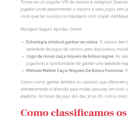
Tornar-se um jogador VIP de cassino é vantajoso! Quando v
jogador pode experimentar o cassino e seus jogos sem ar
você quer ter sucesso no blackjack com crupiê, certifique-
Blackjack Seguro Apostas Online
Estratégia infalível ganhar na roleta
: O cassino tem
variedade de jogos de cassino para dispositivos móvei
Jogo da novas caça níqueis de bônus regras
: As sa
jogadores a oportunidade de ganhar uma lealdade legal
Método Melhor Caça-Níqueis De Bônus Funciona
: 
Casino como ganhar dinheiro os cassinos que oferecem j
entretenimento e diversão para muitas pessoas em todo o
aleatório. As horas de jogo são das 3h às 6h, com a cres
Como classificamos os 