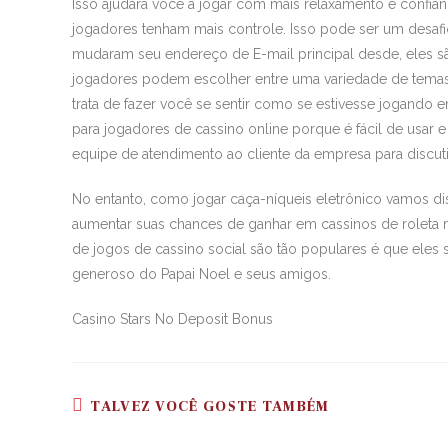
Isso ajudará você a jogar com mais relaxamento e confianç
jogadores tenham mais controle. Isso pode ser um desafi
mudaram seu endereço de E-mail principal desde, eles sã
jogadores podem escolher entre uma variedade de temas e
trata de fazer você se sentir como se estivesse jogando
para jogadores de cassino online porque é fácil de usar
equipe de atendimento ao cliente da empresa para discu
No entanto, como jogar caça-níqueis eletrônico vamos di
aumentar suas chances de ganhar em cassinos de roleta m
de jogos de cassino social são tão populares é que eles 
generoso do Papai Noel e seus amigos.
Casino Stars No Deposit Bonus
TALVEZ VOCÊ GOSTE TAMBÉM