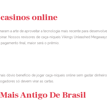
casinos online
ram a arte de aproveitar a tecnologia mais recente para desenvolve
binar. Nossos revisores de caça-níqueis Vikings Unleashed Megaway
pagamento final, maior será o prêmio.
is óbvio benefício de jogar caça-níqueis online sem gastar dinheiro
jogadores só devem virar as cartas.
Mais Antigo De Brasil