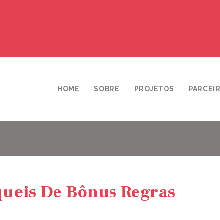
HOME
SOBRE
PROJETOS
PARCEI
queis De Bônus Regras