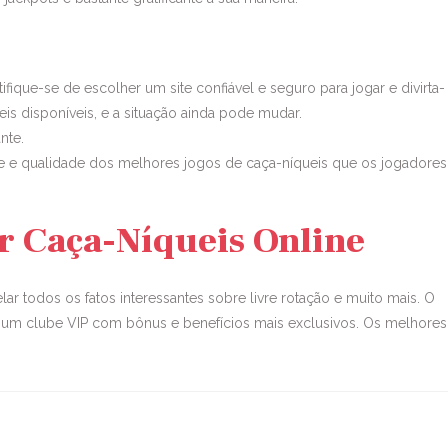
ifique-se de escolher um site confiável e seguro para jogar e divirta-
s disponíveis, e a situação ainda pode mudar.
nte.
ade e qualidade dos melhores jogos de caça-níqueis que os jogadores
r Caça-Níqueis Online
r todos os fatos interessantes sobre livre rotação e muito mais. O
 um clube VIP com bônus e benefícios mais exclusivos. Os melhores