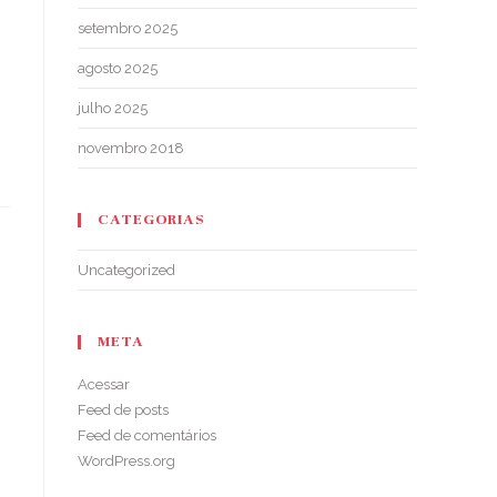
setembro 2025
agosto 2025
julho 2025
novembro 2018
CATEGORIAS
Uncategorized
META
Acessar
Feed de posts
Feed de comentários
WordPress.org