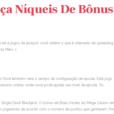
ça Níqueis De Bônus
Marvel e jogos de jackpot, você obtém o que é chamado de spreading
ras Mary J.
ine Você também verá o campo de configuração de aposta. Este jogo
assino online, onde você pode ajustar seu nível de aposta.
Os
pt Single Deck Blackjack. O bônus de Boas-Vindas do Mega Casino v
a os jogadores de acordo com o número de pontos que ganharam. Po