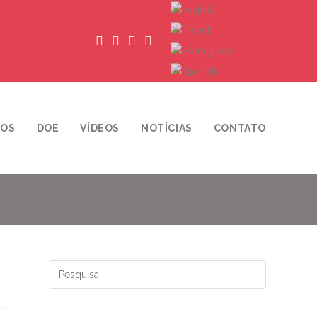
ROS
DOE
VÍDEOS
NOTÍCIAS
CONTATO