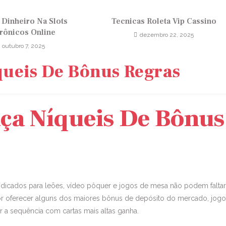
 Dinheiro Na Slots
Tecnicas Roleta Vip Cassino
trônicos Online
dezembro 22, 2025
outubro 7, 2025
queis De Bônus Regras
ça Níqueis De Bônus
ndicados para leões, vídeo pôquer e jogos de mesa não podem faltar
or oferecer alguns dos maiores bônus de depósito do mercado, jogo
r a sequência com cartas mais altas ganha.