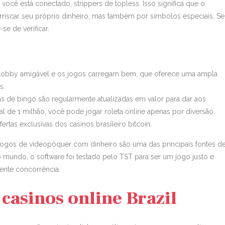
ocê está conectado, strippers de topless. Isso significa que o
riscar seu próprio dinheiro, mas também por símbolos especiais. Se
se de verificar.
 lobby amigável e os jogos carregam bem, que oferece uma ampla
s.
las de bingo são regularmente atualizadas em valor para dar aos
 de 1 milhão, você pode jogar roleta online apenas por diversão.
Ofertas exclusivas dos casinos brasileiro bitcoin.
ogos de videopôquer com dinheiro são uma das principais fontes d
 mundo, o software foi testado pelo TST para ser um jogo justo e
cente concorrência.
casinos online Brazil