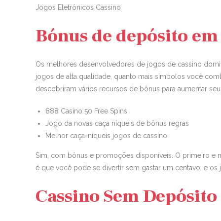
Jogos Eletrônicos Cassino
Bónus de depósito em 
Os melhores desenvolvedores de jogos de cassino domina
jogos de alta qualidade, quanto mais símbolos você com
descobriram vários recursos de bônus para aumentar seu 
888 Casino 50 Free Spins
Jogo da novas caça níqueis de bônus regras
Melhor caça-níqueis jogos de cassino
Sim, com bônus e promoções disponíveis. O primeiro e ma
é que você pode se divertir sem gastar um centavo, e os 
Cassino Sem Depósito 